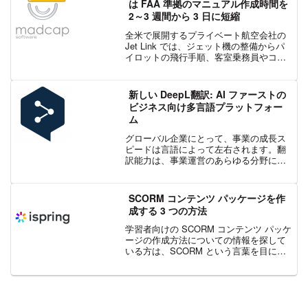
は FAA 準拠のマニュアル作成時間を
2～3 週間から 3 日に短縮
全米で展開するプライベート航空会社の
Jet Link では、ジェット機の整備からパ
イロットの飛行手順、客室乗務員やコン
シェルジュ サービスに至るまで、さまざ
まな Web および印刷ベースの文書を作成
しており、その多くは、アメリカ連邦航
新しい DeepL翻訳: AI ファーストの
空局...
ビジネス向け多言語プラットフォー
ム
グローバル企業にとって、事業の成長ス
ピードは言語によって左右されます。翻
訳能力は、事業運営のあらゆる分野に影
響を及ぼすため、事業成長を制約する最
も大きな要因となっています。これは、
グローバル企業の 68 % が直面している
SCORM コンテンツ パッケージを作
制約です。Deep...
成する 3 つの方法
学習者向けの SCORM コンテンツ パッケ
ージの作成方法についての情報を探して
いる方は、SCORM という言葉を目にし
たことがあるでしょう。SCORM は、
Shareable Content Object Reference
Model ...