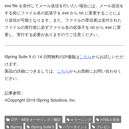
exe file を添付してメール送信を行いたい場合には、メール送信を
する前にファイル名の拡張子を exe から txt に変更することによ
り送信が可能となります。また、ファイルの受信者は送付された
ファイルの実行前に必ずファイル名の拡張子を txt から exe に変
更し、実行する必要がありますのでご注意ください。
iSpring Suite 9 の 14 日間無料の評価版は
こちら
からお試しいただ
けます。
製品の詳細につきましては、
こちら
からお気軽にお問い合わせく
ださい。
記事参照：
©Copyright 2019 iSpring Solutions, Inc.
DTP・WEB オーサリング／翻訳
e ラーニング
HTML5 変換
iSpring
iSpring Suite 9
パワーポイント
プレゼン