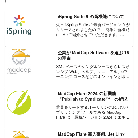
iSpring Suite 9 の新機能について
先日 iSpring Suite の最新バージョン 9 が
リリースされましたので、 簡単に新機能
について紹介させていただきます。
Publishing :新バージョンの Publish 設定
画面は、シンプルなデザインに改良さ
れ、PPT データ...
企業が MadCap Software を選ぶ 15
の理由
XML ベースのシングルソースからレスポ
ンシブ Web、ヘルプ、マニュアル、eラ
ーニング コースなどのオンラインと印刷
用の出力を生成できるオーサリング ツー
ル MadCap Flare や、クラウドベースの
プロジェクト管理、コラボレーション...
MadCap Flare 2024 の新機能
「Publish to Syndicate™」の解説
業界をリードするオーサリングおよびパ
ブリッシング ツールである MadCap
Flare は、最新バージョン 2024 でエキサ
イティングな新機能「Publish to
Syndicate™」を導入しました。この機能
により、Flare およ...
MadCap Flare 導入事例: Jet Linx