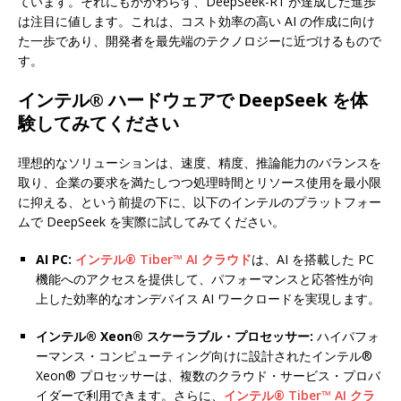
ています。それにもかかわらず、DeepSeek-R1 が達成した進歩
は注目に値します。これは、コスト効率の高い AI の作成に向け
た一歩であり、開発者を最先端のテクノロジーに近づけるもので
す。
インテル® ハードウェアで DeepSeek を体
験してみてください
理想的なソリューションは、速度、精度、推論能力のバランスを
取り、企業の要求を満たしつつ処理時間とリソース使用を最小限
に抑える、という前提の下に、以下のインテルのプラットフォー
ムで DeepSeek を実際に試してみてください。
AI PC:
インテル® Tiber™ AI クラウド
は、AI を搭載した PC
機能へのアクセスを提供して、パフォーマンスと応答性が向
上した効率的なオンデバイス AI ワークロードを実現します。
インテル® Xeon® スケーラブル・プロセッサー:
ハイパフォ
ーマンス・コンピューティング向けに設計されたインテル®
Xeon® プロセッサーは、複数のクラウド・サービス・プロバ
イダーで利用できます。さらに、
インテル® Tiber™ AI クラ