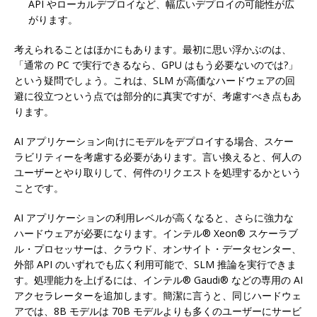
API やローカルデプロイなど、幅広いデプロイの可能性が広
がります。
考えられることはほかにもあります。最初に思い浮かぶのは、
「通常の PC で実行できるなら、GPU はもう必要ないのでは?」
という疑問でしょう。これは、SLM が高価なハードウェアの回
避に役立つという点では部分的に真実ですが、考慮すべき点もあ
ります。
AI アプリケーション向けにモデルをデプロイする場合、スケー
ラビリティーを考慮する必要があります。言い換えると、何人の
ユーザーとやり取りして、何件のリクエストを処理するかという
ことです。
AI アプリケーションの利用レベルが高くなると、さらに強力な
ハードウェアが必要になります。インテル® Xeon® スケーラブ
ル・プロセッサーは、クラウド、オンサイト・データセンター、
外部 API のいずれでも広く利用可能で、SLM 推論を実行できま
す。処理能力を上げるには、インテル® Gaudi® などの専用の AI
アクセラレーターを追加します。簡潔に言うと、同じハードウェ
アでは、8B モデルは 70B モデルよりも多くのユーザーにサービ