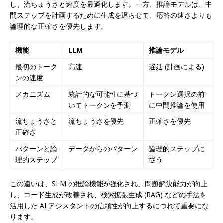
し、流ちょうさと速度を最適化します。一方、推論モデルは、中
間ステップを計画するために生成を遅らせて、応答の速さよりも
論理的な正確さを優先します。
機能
LLM
推論モデル
最初のトーク
高速
遅延 (計画による)
ンの速度
メカニズム
統計的な可能性に基づ
トークン選択の前
いてトークンを予測
に中間推論を使用
流ちょうさと
流ちょうさを優先
正確さを優先
正確さ
パターンと論
データからのパターン
論理的ステップに
理的ステップ
従う
この違いは、SLM の推論機能が強化され、問題解決能力が向上
し、コード生成が改善され、検索拡張生成 (RAG) などの手法を
活用した AI アシスタントの信頼性が向上するにつれて重要にな
ります。