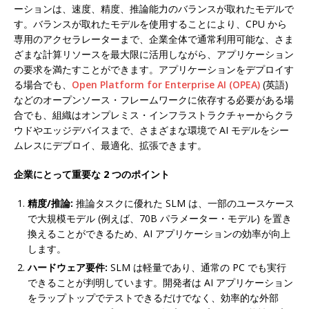
ーションは、速度、精度、推論能力のバランスが取れたモデルで
す。バランスが取れたモデルを使用することにより、CPU から
専用のアクセラレーターまで、企業全体で通常利用可能な、さま
ざまな計算リソースを最大限に活用しながら、アプリケーション
の要求を満たすことができます。アプリケーションをデプロイす
る場合でも、
Open Platform for Enterprise AI (OPEA)
(英語)
などのオープンソース・フレームワークに依存する必要がある場
合でも、組織はオンプレミス・インフラストラクチャーからクラ
ウドやエッジデバイスまで、さまざまな環境で AI モデルをシー
ムレスにデプロイ、最適化、拡張できます。
企業にとって重要な 2 つのポイント
精度/推論:
推論タスクに優れた SLM は、一部のユースケース
で大規模モデル (例えば、70B パラメーター・モデル) を置き
換えることができるため、AI アプリケーションの効率が向上
します。
ハードウェア要件:
SLM は軽量であり、通常の PC でも実行
できることが判明しています。開発者は AI アプリケーション
をラップトップでテストできるだけでなく、効率的な外部