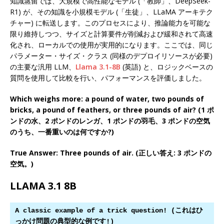
知識蒸留では、大規模で高性能なモデル (「教師」、DeepSeek-
R1) が、その知識を小規模モデル (「生徒」、LLaMA アーキテク
チャー) に転送します。このプロセスにより、推論能力を可能な
限り維持しつつ、サイズと計算要件が削減および緩和されて高速
化され、ローカルでの使用が実用的になります。ここでは、同じ
パラメーター・サイズ・クラス (同様のデプロイリソースが必要)
の主要な汎用 LLM、
Llama 3.1-8B
(英語) と、ロジックベースの
質問を使用して比較を行い、パフォーマンスを評価しました。
Which weighs more: a pound of water, two pounds of
bricks, a pound of feathers, or three pounds of air? (1 ポ
ンドの水、2 ポンドのレンガ、1 ポンドの羽毛、3 ポンドの空気
のうち、一番重いのは何ですか?)
True Answer: Three pounds of air. (正しい答え: 3 ポンドの
空気。)
LLAMA 3.1 8B
A classic example of a trick question! (これはひ
っかけ問題の典型的な例です!)