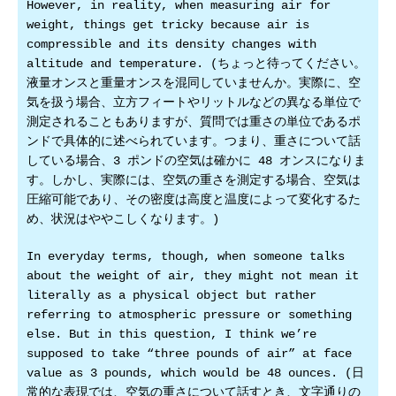
However, in reality, when measuring air for
weight, things get tricky because air is
compressible and its density changes with
altitude and temperature. (ちょっと待ってください。
液量オンスと重量オンスを混同していませんか。実際に、空
気を扱う場合、立方フィートやリットルなどの異なる単位で
測定されることもありますが、質問では重さの単位であるポ
ンドで具体的に述べられています。つまり、重さについて話
している場合、3 ポンドの空気は確かに 48 オンスになりま
す。しかし、実際には、空気の重さを測定する場合、空気は
圧縮可能であり、その密度は高度と温度によって変化するた
め、状況はややこしくなります。)
In everyday terms, though, when someone talks
about the weight of air, they might not mean it
literally as a physical object but rather
referring to atmospheric pressure or something
else. But in this question, I think we’re
supposed to take “three pounds of air” at face
value as 3 pounds, which would be 48 ounces. (日
常的な表現では、空気の重さについて話すとき、文字通りの