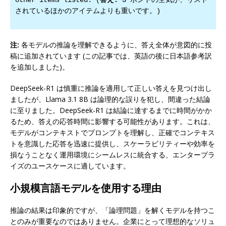
されているほかのアイテムよりも重いです。)
注:
各モデルの推論を理解できるように、答え全体が意図的に投
稿に追加されています (この記事では、英語の後に日本語参考訳
を追加しました)。
DeepSeek-R1 は慎重に推論を適用して正しい答えを見つけ出し
ましたが、Llama 3.1 8B は論理的な誤りを犯し、間違った結論
に至りました。DeepSeek-R1 は結論に達するまでに時間がかか
るため、答えの応答時間に影響する可能性があります。これは、
モデルがコンテキストでプロンプトを理解し、正確でコンテキス
トを意識した応答を迅速に提供し、スケーラビリティーや効率を
損なうことなく運用環境にシームレスに統合する、エンタープラ
イズのユースケースに適しています。
小規模言語モデルを使用する理由
推論の結果は印象的ですが、「論理問題」を解くモデルを持つこ
とのみが重要なのではありません。企業にとって理想的なソリュ