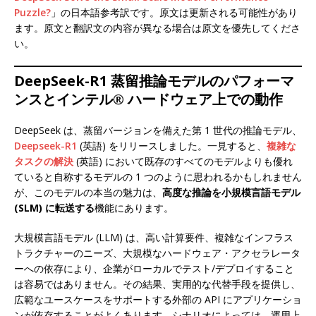
Puzzle?
」の日本語参考訳です。原文は更新される可能性があり
ます。原文と翻訳文の内容が異なる場合は原文を優先してくださ
い。
DeepSeek-R1 蒸留推論モデルのパフォーマ
ンスとインテル® ハードウェア上での動作
DeepSeek は、蒸留バージョンを備えた第 1 世代の推論モデル、
Deepseek-R1
(英語) をリリースしました。一見すると、
複雑な
タスクの解決
(英語) において既存のすべてのモデルよりも優れ
ていると自称するモデルの 1 つのように思われるかもしれません
が、このモデルの本当の魅力は、
高度な推論を小規模言語モデル
(SLM) に転送する
機能にあります。
大規模言語モデル (LLM) は、高い計算要件、複雑なインフラス
トラクチャーのニーズ、大規模なハードウェア・アクセラレータ
ーへの依存により、企業がローカルでテスト/デプロイすること
は容易ではありません。その結果、実用的な代替手段を提供し、
広範なユースケースをサポートする外部の API にアプリケーショ
ンが依存することがよくあります。シナリオによっては、運用上