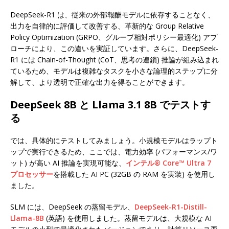
DeepSeek-R1 は、従来の外部報酬モデルに依存することなく、
出力を自律的に評価して改善する、革新的な Group Relative
Policy Optimization (GRPO、グループ相対ポリシー最適化) アプ
ローチにより、この違いを実証しています。さらに、DeepSeek-
R1 には Chain-of-Thought (CoT、思考の連鎖) 推論が組み込まれ
ているため、モデルは複雑なタスクを小さな論理的ステップに分
解して、より透明で正確な出力を得ることができます。
DeepSeek 8B と Llama 3.1 8B でテストす
る
では、具体的にテストしてみましょう。小規模モデルはラップト
ップで実行できるため、ここでは、電力効率 (パフォーマンス/ワ
ット) が高い AI 推論を実現可能な、
インテル® Core™ Ultra 7
プロセッサー
を搭載した AI PC (32GB の RAM を実装) を使用し
ました。
SLM には、DeepSeek の蒸留モデル、
DeepSeek-R1-Distill-
Llama-8B
(英語) を使用しました。蒸留モデルは、大規模な AI