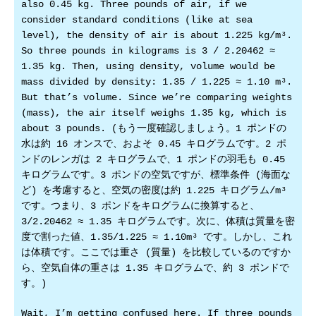
also 0.45 kg. Three pounds of air, if we
consider standard conditions (like at sea
level), the density of air is about 1.225 kg/m³.
So three pounds in kilograms is 3 / 2.20462 ≈
1.35 kg. Then, using density, volume would be
mass divided by density: 1.35 / 1.225 ≈ 1.10 m³.
But that’s volume. Since we’re comparing weights
(mass), the air itself weighs 1.35 kg, which is
about 3 pounds. (もう一度確認しましょう。1 ポンドの
水は約 16 オンスで、およそ 0.45 キログラムです。2 ポ
ンドのレンガは 2 キログラムで、1 ポンドの羽毛も 0.45
キログラムです。3 ポンドの空気ですが、標準条件 (海面な
ど) を考慮すると、空気の密度は約 1.225 キログラム/m³
です。つまり、3 ポンドをキログラムに換算すると、
3/2.20462 ≈ 1.35 キログラムです。次に、体積は質量を密
度で割った値、1.35/1.225 ≈ 1.10m³ です。しかし、これ
は体積です。ここでは重さ (質量) を比較しているのですか
ら、空気自体の重さは 1.35 キログラムで、約 3 ポンドで
す。)
Wait, I’m getting confused here. If three pounds