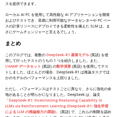
スを提供できます。
ローカル AI PC を使用して高性能な AI アプリケーションを開発
およびテストでき、容易に利用可能なデータセンターや PC ベー
スの計算リソースにデプロイできる柔軟性を備えた SLM は、ま
さにゲームチェンジャーと言えるでしょう。
まとめ
このブログでは、複数の
DeepSeek-R1 蒸留モデル
(英語) を使
用して行ったテストのうちの 1 つを紹介しました。また、
CHAMP データセット
(英語) の
数学演算
(英語) を使用してテス
トしました。ほとんどの場合、DeepSeek-R1 は推論タスクでほ
かのモデルのパフォーマンスを上回りました。
ただし、パフォーマンスはテストごとに異なり、さらに強化の余
地があることが明らかになりました。DeepSeek は、論文
「
DeepSeek-R1: Incentivizing Reasoning Capability in
LLMs via Reinforcement Learning (DeepSeek-R1: 強化学習
による LLM の推論能力の奨励)
」 (英語) で、これらの制限を認め