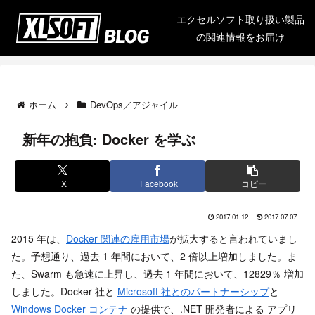
エクセルソフト取り扱い製品
の関連情報をお届け
ホーム
DevOps／アジャイル
新年の抱負: Docker を学ぶ
X
Facebook
コピー
2017.01.12
2017.07.07
2015 年は、
Docker 関連の雇用市場
が拡大すると言われていまし
た。予想通り、過去 1 年間において、2 倍以上増加しました。ま
た、Swarm も急速に上昇し、過去 1 年間において、12829％ 増加
しました。Docker 社と
Microsoft 社とのパートナーシップ
と
Windows Docker コ
ンテナ
の提供で、.NET 開発者による アプリ