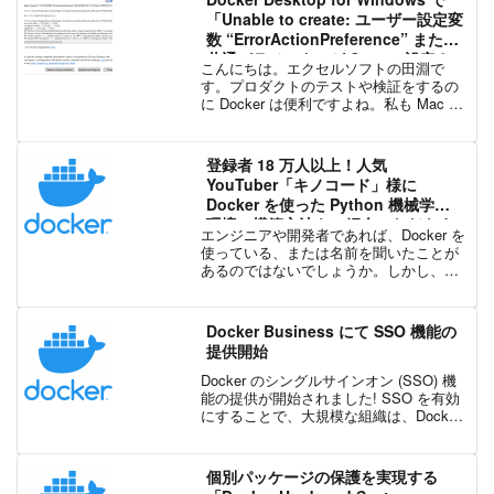
「Unable to create: ユーザー設定変
数 “ErrorActionPreference” または
共通パラメーターが Stop に設定さ
こんにちは。エクセルソフトの田淵で
れているため、実行中のコマンドが
す。プロダクトのテストや検証をするの
停止しました。」というエラーが出
に Docker は便利ですよね。私も Mac で
た時の対処方法
は Docker を使っていました。Windows
では Xamarin や Kudan 用の Android
Emul...
登録者 18 万人以上！人気
YouTuber「キノコード」様に
Docker を使った Python 機械学習
環境の構築方法をご紹介いただきま
エンジニアや開発者であれば、Docker を
した！
使っている、または名前を聞いたことが
あるのではないでしょうか。しかし、実
際に Docker を触ったことがない方の中
には、「Docker を学ぶのは難しそう」と
感じている方もいるかもしれません。
Docker Business にて SSO 機能の
確...
提供開始
Docker のシングルサインオン (SSO) 機
能の提供が開始されました! SSO を有効
にすることで、大規模な組織は、Docker
ユーザーのオンボーディングと管理を簡
単に自動化できます。ユーザーは、組織
の標準的な ID プロバイダー ...
個別パッケージの保護を実現する