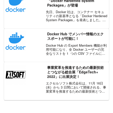
「Docker Hardened System
Packages」が登場
先日、Docker 社は、コンテナー セキュ
リティの新基準となる「Docker Hardened
System Packages」を発表しました。こ
れにより、ベースイメージから個別のシ
ステム パッケージに至るまで、一貫した
強固なセキュリティ...
Docker Hub でメンバー情報のエク
スポートが可能に！
Docker Hub の Export Members 機能が利
用可能になり、全 Docker ユーザーの完
全なリストを 1 つの CSV ファイルにエ
クスポートすることができるようになり
ました。このファイルには、ユーザ名、
フルネーム、メ...
事業変革を推進するための最新技術
とつながる総合展「EdgeTech+
2022」に出展決定！
エクセルソフト株式会社は、11月 16日
(水) から 3 日間において開催される、事
業変革を推進するための最新技術とつな
がる総合展 「EdgeTech+ 2022」 に出展
いたします。このイベントでは、クラウ
ドネイティブ、アジャイル/D...