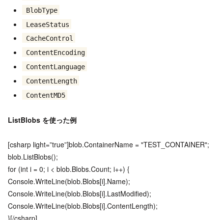
BlobType
LeaseStatus
CacheControl
ContentEncoding
ContentLanguage
ContentLength
ContentMD5
ListBlobs を使った例
[csharp light=”true”]blob.ContainerName = "TEST_CONTAINER";
blob.ListBlobs();
for (int i = 0; i < blob.Blobs.Count; i++) {
Console.WriteLine(blob.Blobs[i].Name);
Console.WriteLine(blob.Blobs[i].LastModified);
Console.WriteLine(blob.Blobs[i].ContentLength);
}[/csharp]