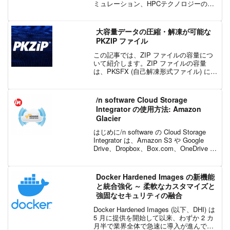
ミュレーション、HPCテクノロジーの融
合の可能性を探求するオンラインイベン
トを開催します。データ分析のセッショ
ンでは、アルテア製品ユーザー様の日立
大容量データの圧縮・解凍が可能な
建機、日産自動車、中...
PKZIP ファイル
この記事では、ZIP ファイルの容量につ
いて紹介します。ZIP ファイルの容量
は、PKSFX (自己解凍形式ファイル) にも
関連します。ZIP ファイルの仕様に準拠
するすべての ZIP 互換のアプリケーショ
ンにも関連します。ZIP ファイル...
/n software Cloud Storage
Integrator の使用方法: Amazon
Glacier
はじめに/n software の Cloud Storage
Integrator は、Amazon S3 や Google
Drive、Dropbox、Box.com、OneDrive な
どのクラウド ストレージ サービスにアク
セスでき...
Docker Hardened Images の新機能
と統合強化 ～ 柔軟なカスタマイズと
強固なセキュリティの融合
Docker Hardened Images (以下、DHI) は
5 月に提供を開始して以来、わずか 2 カ
月半で業界全体で急速に導入が進んでい