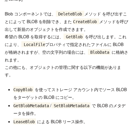
Blob コンポーネントでは、
メソッド を呼び出すこ
DeleteBlob
とによって BLOB を削除でき、また
メソッドを呼び
CreateBlob
出して新規のオブジェクトを作成できます。
希望の BLOB を取得するには、
を呼び出します。これ
GetBlob
により、
プロパティで指定されたファイルに BLOB
LocalFile
が格納されますが、空の文字列の場合には、
に格納さ
BlobData
れます。
この他にも、オブジェクトの管理に関する以下の機能がありま
す。
を使ってストレージ アカウント内でソース BLOB
CopyBlob
をターゲットの BLOB にコピー。
/
で BLOB のメタデ
GetBlobMetadata
SetBlobMetadata
ータを操作。
による BLOB リース操作。
LeaseBlob