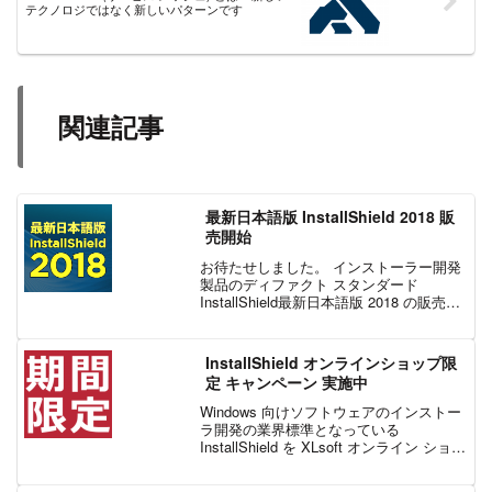
テクノロジではなく新しいパターンです
関連記事
最新日本語版 InstallShield 2018 販
売開始
お待たせしました。 インストーラー開発
製品のディファクト スタンダード
InstallShield最新日本語版 2018 の販売を
開始いたしました。InstallShield 2018 で
は、プロジェクトを迅速かつ簡単にスキ
ャンし OSS ...
InstallShield オンラインショップ限
定 キャンペーン 実施中
Windows 向けソフトウェアのインストー
ラ開発の業界標準となっている
InstallShield を XLsoft オンライン ショッ
プからのご購入に限り、期間限定で特別
価格にて提供しております。ぜひこの機