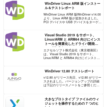
会に最新版の InstallS...
WinDriver Linux ARM 版インストー
ル＆テストレポート
WinDriver Linux ARM 版WinDriver v14.00
より、Linux ARM 版が追加されました。
PCI デバイスや USB デバイスをターゲッ
トとすることができますが、動作要件を
満たすホスト (マザーボードとプロセ...
Visual Studio 2019 をサポート、
Linux/ARM と ARM64 向けにインス
トールを簡素化したドライバ開発ツ
ール WinDriver v14.10 リリース
エクセルソフト株式会社（東京都港区）
は、Visual Studio 2019 をサポート、
Linux/ARM と ARM64 向けにインストー
ルを簡素化した Jungo Connectivity 社の
USB /PCI / PCI-Expr...
WinDriver 12.80 テストレポート
v12.80 がリリース先日、v12.80 がリリー
スされました。バージョンアップの詳細
は下記のリリースノートをご参照くださ
い。注目は、このバージョンから
Windows 10 IoT Core 対応になることで
す。機会があれば、また、ご要...
大きなプロトタイプ ファイルのウィ
ジェットを操作するための 7 つのヒ