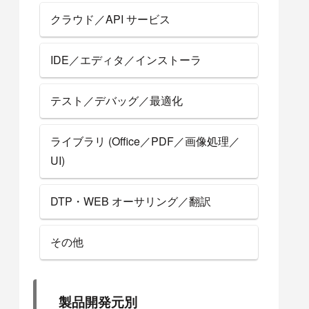
クラウド／API サービス
IDE／エディタ／インストーラ
テスト／デバッグ／最適化
ライブラリ (Office／PDF／画像処理／
UI)
DTP・WEB オーサリング／翻訳
その他
製品開発元別