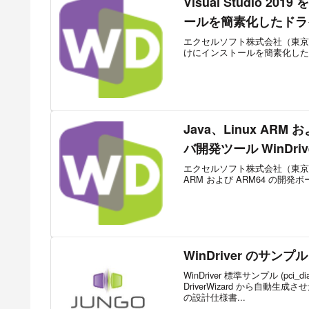
Visual Studio 2
ールを簡素化したドライバ開
エクセルソフト株式会社（東京都港区）は
けにインストールを簡素化した Jungo Co
Java、Linux AR
バ開発ツール WinDrive
エクセルソフト株式会社（東京都
ARM および ARM64 の開発ボードの
WinDriver のサン
WinDriver 標準サンプル (pc
DriverWizard から自
の設計仕様書...