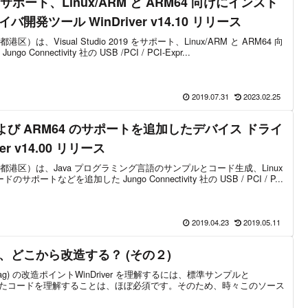
019 をサポート、Linux/ARM と ARM64 向けにインスト
発ツール WinDriver v14.10 リリース
、Visual Studio 2019 をサポート、Linux/ARM と ARM64 向
nnectivity 社の USB /PCI / PCI-Expr...
2019.07.31
2023.02.25
M および ARM64 のサポートを追加したデバイス ドライ
r v14.00 リリース
港区）は、Java プログラミング言語のサンプルとコード生成、Linux
サポートなどを追加した Jungo Connectivity 社の USB / PCI / P...
2019.04.23
2019.05.11
プル、どこから改造する？ (その２)
i_diag) の改造ポイントWinDriver を理解するには、標準サンプルと
動生成させたコードを理解することは、ほぼ必須です。そのため、時々このソース