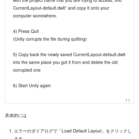
CurrentLayout-default.dwlt” and copy it onto your
computer somewhere.
4) Press Quit
(Unity corrupts the file during quitting)
5) Copy back the newly saved CurrentLayout-default.dwlt
into the same place you got it from and delete the old
corrupted one
6) Start Unity again
具体的には
エラーのダイアログで「Load Default Layout」をクリックし
ます。