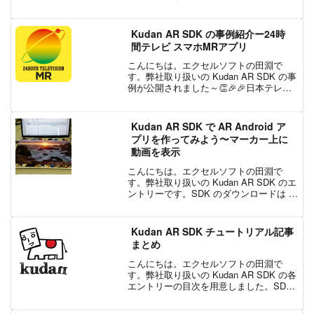
ちら からお申込みください。SDK を使っ
た開発と、個人開発者のリリースは無料
でご利用いただけます。企業の方は有
Kudan AR SDK の事例紹介ー24時
料...
間テレビ スマホMRアプリ
こんにちは。エクセルソフトの田淵で
す。弊社取り扱いの Kudan AR SDK の事
例が公開されました～👏🎉🎉日本テレビ
放送網株式会社 | 24時間テレビ スマホ
MRアプリ日テレさんの 24時間テレビ用
に期間限定でリリースされた AR アプ...
Kudan AR SDK で AR Android ア
プリを作ってみよう〜マーカー上に
動画を表示
こんにちは。エクセルソフトの田淵で
す。弊社取り扱いの Kudan AR SDK のエ
ントリーです。SDK のダウンロードは こ
ちら からお申込みください。SDK を使っ
た開発と、個人開発者のリリースは無料
でご利用いただけます。企業の方は有
Kudan AR SDK チュートリアル記事
料...
まとめ
こんにちは。エクセルソフトの田淵で
す。弊社取り扱いの Kudan AR SDK の各
エントリーの目次を用意しました。SDK
のダウンロードは こちら からお申込みく
ださい。SDK を使った開発と、個人開発