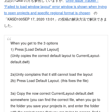
上記の Qiita の方も参照していますが、
Unity Issue Tracker -
"Failed to load window layout" error window is shown when trying
to open projects and specific regional format is chosen
の
「KASD100SEP 17, 2020 13:01」の投稿の解決方法で解決できま
した。
When you get to the 3 options
1) Press [Load Default Layout]
(Unity copies the correct default layout to CurrentLayout-
default.dwlt)
2a)Unity complains that it still cannot load the layout
2b) Press Load Default Layout. (this fixes the file)
3a) Copy the now correct CurrentLayout-default.dwlt
somewhere (you can find the correct file, when you go to
the folder you save your projects in, and enter the folder
with the project name that you are trying to access, find “