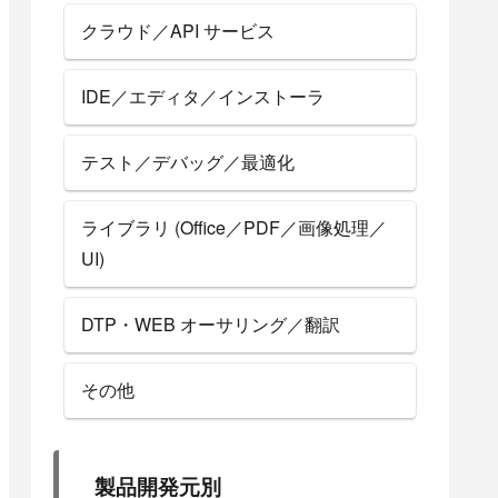
クラウド／API サービス
IDE／エディタ／インストーラ
テスト／デバッグ／最適化
ライブラリ (Office／PDF／画像処理／
UI)
DTP・WEB オーサリング／翻訳
その他
製品開発元別