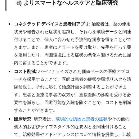
d) よりスマートなヘルスケアと臨床研究
コネクテッド デバイスと患者用アプリ
: 治療者は、薬の使用
状況や報告された症状を追跡し、それらを環境データと関連
付けることで、個人に合わせた予測的な洞察を得ることがで
きます。また、患者はアラートを受け取り、先手を打って薬
を服用したり、周囲環境による症状の悪化を避けるために屋
内に留まることができます。
コスト削減
: パーソナライズされた価値ベースの医療アプロ
ーチを採用することで、医師は患者の症状や環境リスクを遠
隔監視し、それに応じて治療計画を調整することができま
す。患者と医療従事者の双方が、直接医師の診察を受ける必
要性を減らし、回避可能な入院を防ぐことで、コストを削減
することができます。
臨床研究
: 研究者は、
環境的な誘因と患者の症状
やその他の
個人的およびライフスタイル的な要因とを関連付けること
で、治療効果やアドヒアランスについて情報を提供し、比較