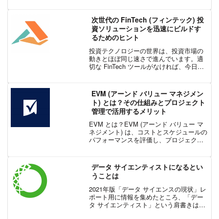
2つの答えに過ぎません。しかし、どちら
かを選択するのは意外と難しいもので
次世代の FinTech (フィンテック) 投
す。...
資ソリューションを迅速にビルドす
るためのヒント
投資テクノロジーの世界は、投資市場の
動きとほぼ同じ速さで進んでいます。適
切な FinTech ツールがなければ、今日の
個人投資家は最新の金融トレンドから取
り残されてしまう可能性があります。そ
のため、主要な金融サービスへのアクセ
EVM (アーンド バリュー マネジメン
スを拡大したい...
ト) とは？その仕組みとプロジェクト
管理で活用するメリット
EVM とは？EVM (アーンド バリュー マ
ネジメント) は、コストとスケジュールの
パフォーマンスを評価し、プロジェクト
の進捗状況を測定するためのプロジェク
ト管理手法です。この手法は、予算に従
ってプロジェクトの各活動に値を割り当
データ サイエンティストになるとい
てます。活...
うことは
2021年版「データ サイエンスの現状」レ
ポート用に情報を集めたところ、「デー
タ サイエンティスト」という肩書きはど
こにでも存在することがわかりました。