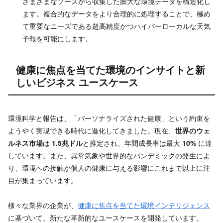
さまざまなソースから収集した膨大な環境データを構造化し
ます。複合的なデータをより合理的に処理することで、極め
て重要なニーズである超高精度かつハイパーローカルな天気
予報を可能にします。
健康に焦点を当てた環境のインサイトと新
しいビジネス ユースケース
環境科学と報告は、「パーソナライズされた健康」という約束を
ようやく実現できる時代に進化してきました。現在、
世界のウェ
ルネス市場
は
1.5兆ドル
と推定され、年間成長率は最大
10%
に達
しています。また、異常気象や世界的なパンデミックの発生によ
り、環境への接触が個人の健康に与える影響にこれまで以上に注
目が集まっています。
様々な業界の企業が、
健康に焦点を当てた環境インテリジェンス
に基づいて、新たな革新的なユースケースを開発しています。