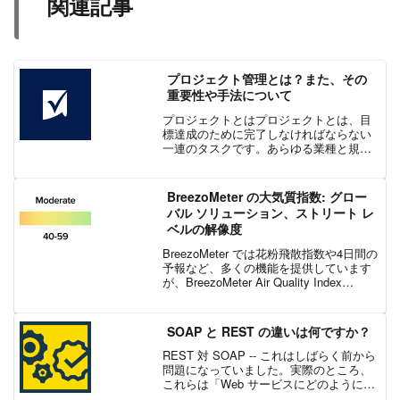
関連記事
プロジェクト管理とは？また、その
重要性や手法について
プロジェクトとはプロジェクトとは、目
標達成のために完了しなければならない
一連のタスクです。あらゆる業種と規模
の組織が、さまざまな複雑さ、時間枠、
リソースがあるプロジェクトに取り組ん
でいます。プロジェクトはプロセスとは
BreezoMeter の大気質指数: グロー
異なります。プロセスは、...
バル ソリューション、ストリート レ
ベルの解像度
BreezoMeter では花粉飛散指数や4日間の
予報など、多くの機能を提供しています
が、BreezoMeter Air Quality Index
(BAQI) は、BreezoMeter が定めたグロー
バルで統一した大気質指数で、基本プ...
SOAP と REST の違いは何ですか？
REST 対 SOAP -- これはしばらく前から
問題になっていました。実際のところ、
これらは「Web サービスにどのようにア
クセスするか」という同じ質問に対する