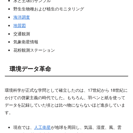
水と土壌のサンプル
野生生物種および植生のモニタリング
海洋調査
地質図
交通観測
気象衛星情報
花粉観測ステーション
環境データ革命
環境科学が正式な学問として確立したのは、17世紀から 18世紀に
かけての啓蒙主義の時代でした。もちろん、羽ペンと紙を使って
データを記録していた頃とは比べ物にならないほど進歩していま
す。
現在では、
人工衛星
が地球を周回し、気温、湿度、風、雲