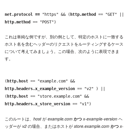
net.protocol ==
"https" && (
http.method
== "GET" ||
http.method
== "POST")
これは単純な例ですが、別の例として、特定のホストに一致する
ホスト名を含むヘッダーのリクエストをルーティングするケース
について考えてみましょう。この場合、次のように表現できま
す。
(
http.host
== "example.com" &&
http.headers.x_example_version
== "v2" ) ||
(
http.host
== "store.example.com" &&
http.headers.x_store_version
== "v1")
このルートは、
host
が
example.com
かつ
x-example-version
ヘ
ッダーが
v2
の場合、またはホストが
store.example.com
かつ
x-