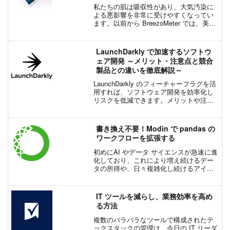
私たちの肌は吸収性があり、大気汚染に
よる悪影響を非常に受けやすくなってい
ます。以前から BreezoMeter では、美容
業界が大気汚染から身を守る製品の開発
に取り組むであろうと考えていました。
BreezoMeter は、米国スキンケアブラ...
LaunchDarkly で加速するソフトウ
ェア開発 ～メリット・注意点と競合
製品との違いを徹底解説～
LaunchDarkly のフィーチャーフラグを活
用すれば、ソフトウェア開発を効率化し
リスクを低減できます。メリットや注意
点、競合製品との違いを詳しく解説し、
開発プロセスの最適化と品質向上をサポ
ートします。
書き換え不要！Modin で pandas の
ワークフローを拡張する
初めにAI やデータ サイエンスが急速に進
化しており、これにより増え続けるデー
タの所得や、日々複雑化し続けるアイデ
ィアやソリューションを導き出すことが
できるようになりました。一方で、これ
らの進歩は、価値の抽出からシステム エ
IT ツールを減らし、業務効率を高め
ンジニアリングへ...
る方法
複数のバラバラなツールで構成されたテ
ックスタックの管理は、今日の IT リーダ