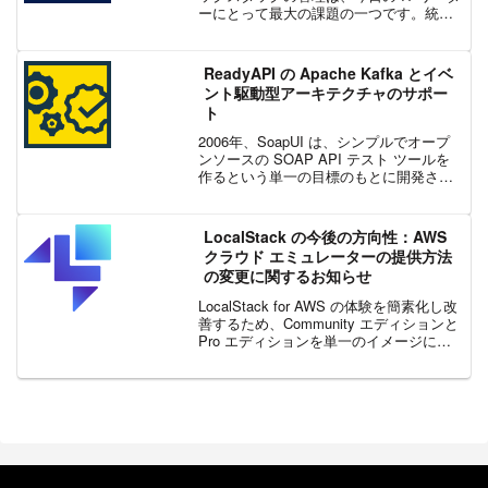
ーにとって最大の課題の一つです。統合
は単に混乱を整理するためのものではな
く、チームが成功するための基盤を整
え、IT 部門が過剰な負荷に陥らないよう
ReadyAPI の Apache Kafka とイベ
にすることを目的...
ント駆動型アーキテクチャのサポー
ト
2006年、SoapUI は、シンプルでオープ
ンソースの SOAP API テスト ツールを
作るという単一の目標のもとに開発され
ました。それ以来、開発者はコードを提
供し、貴重なフィードバックを提供し
て、SmartBear は SoapUI ...
LocalStack の今後の方向性：AWS
クラウド エミュレーターの提供方法
の変更に関するお知らせ
LocalStack for AWS の体験を簡素化し改
善するため、Community エディションと
Pro エディションを単一のイメージに統
合します。個人およびオープン ソース ユ
ーザー向けにアカウント ベースの無料体
験を提供し、次世代...