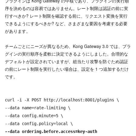
プラグインは Kong Gateway の中核であり、プラグインの実行順
序を決めるのは容易ではありません。レート制限は認証の前に実
行すべきか? レート制限を確認する前に、リクエスト変換を実行
できるようにするべきか? など、さまざまな要因を考慮する必要
があります。
チームごとにニーズが異なるため、Kong Gateway 3.0 では、プラ
グインの実行順序を柔軟に決定できるようにしました。合理的な
デフォルトが設定されていますが、総当たり攻撃を防ぐため認証
の前にレート制限を実行したい場合は、設定を 1 つ追加するだけ
です。
curl -i -X POST http://localhost:8001/plugins \
--data name=rate-limiting \
--data config.minute=5 \
--data config.policy=local \
--data ordering.before.access=key-auth