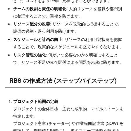
とで、コストをより正確に見積もることができます。
チームの役割と責任の明確化
: 人的リソースを役職や部門別
に整理することで、重複を防ぎます。
リソース配分の改善
: リソースを視覚的に把握することで、
設備の過剰・過少利用を防げます。
スケジュールと計画の向上
: リソースの利用可能状況を把握
することで、現実的なスケジュールを立てやすくなります。
リスク管理の強化
: 何がいつ必要なのかを明確にすること
で、リソース不足や依存関係による問題を未然に防ぎます。
RBS の作成方法 (ステップバイステップ)
プロジェクト範囲の定義
プロジェクトの全体目標、主要な成果物、マイルストーンを
特定します。
プロジェクト憲章 (チャーター) や作業範囲記述書 (SOW) を
確認して、期待値を明確にし、後のスコープ逸脱を防ぎま