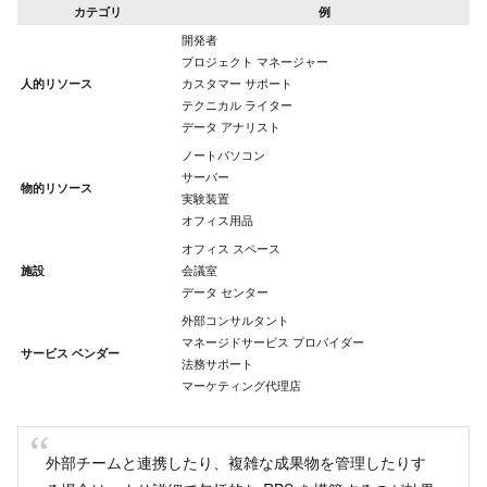
カテゴリ
例
開発者
プロジェクト マネージャー
人的リソース
カスタマー サポート
テクニカル ライター
データ アナリスト
ノートパソコン
サーバー
物的リソース
実験装置
オフィス用品
オフィス スペース
施設
会議室
データ センター
外部コンサルタント
マネージドサービス プロバイダー
サービス ベンダー
法務サポート
マーケティング代理店
外部チームと連携したり、複雑な成果物を管理したりす