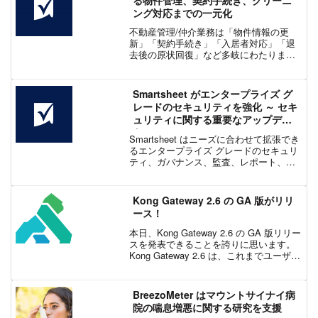
ング対応までの一元化
不動産管理/仲介業務は「物件情報の更
新」「契約手続き」「入居者対応」「退
去後の原状回復」など多岐にわたりま
す。その中でも、クリーニングや修繕対
応、外部業者とのやり取りは時間と手間
がかかりやすい領域です。しかし現場で
Smartsheet がエンタープライズ グ
は今も紙 / Excel ...
レードのセキュリティを強化 ～ セキ
ュリティに関する重要なアップデー
ト
Smartsheet はニーズに合わせて拡張でき
るエンタープライズ グレードのセキュリ
ティ、ガバナンス、監査、レポート、お
よび管理機能を提供することに重きをお
いています。だからこそ、共同作業管理
(CWM) 分野のリーダーであるだけでな
Kong Gateway 2.6 の GA 版がリリ
く、...
ース！
本日、Kong Gateway 2.6 の GA 版リリー
スを発表できることを誇りに思います。
Kong Gateway 2.6 は、これまでユーザー
やお客様から最も要望の多かった機能を
いくつか搭載しています。今すぐアップ
グレードするか、フレ...
BreezoMeter はマウントサイナイ病
院の喘息増悪に関する研究を支援