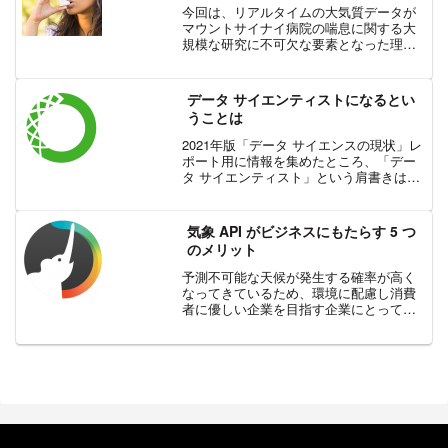
今回は、リアルタイムの大気質データが
マウントサイナイ病院の喘息に関する大
規模な研究に不可欠な要素となった理由
をご紹介します。環境データを活用した
喘息の関連研究マウントサイナイ病院の
Icahn School of Medicine の専門家...
データ サイエンティストになるとい
うことは
2021年版「データ サイエンスの現状」レ
ポート用に情報を集めたところ、「デー
タ サイエンティスト」という肩書きはど
こにでも存在することがわかりました。
4,000 人以上の回答者のうち、実際に自
分をデータ サイエンティストと認識して
気象 API がビジネスにもたらす 5 つ
いるのは...
のメリット
予測不可能な天候が発生する確率が高く
なってきているため、環境に配慮し消費
者に優しい企業を目指す企業にとって、
実用的な気象情報はますます「必需品」
となってきています。適切な気象 API を
使用することで、あらゆる業界の企業は
自社の製品に付加価...