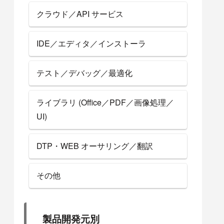
クラウド／API サービス
IDE／エディタ／インストーラ
テスト／デバッグ／最適化
ライブラリ (Office／PDF／画像処理／
UI)
DTP・WEB オーサリング／翻訳
その他
製品開発元別