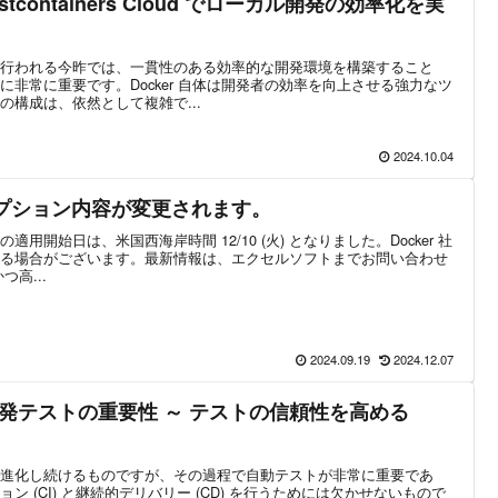
と Testcontainers Cloud でローカル開発の効率化を実
行われる今昨では、一貫性のある効率的な開発環境を構築すること
非常に重要です。Docker 自体は開発者の効率を向上させる強力なツ
構成は、依然として複雑で...
2024.10.04
クリプション内容が変更されます。
用開始日は、米国西海岸時間 12/10 (火) となりました。Docker 社
る場合がございます。最新情報は、エクセルソフトまでお問い合わせ
つ高...
2024.09.19
2024.12.07
発テストの重要性 ～ テストの信頼性を高める
進化し続けるものですが、その過程で自動テストが非常に重要であ
 (CI) と継続的デリバリー (CD) を行うためには欠かせないもので