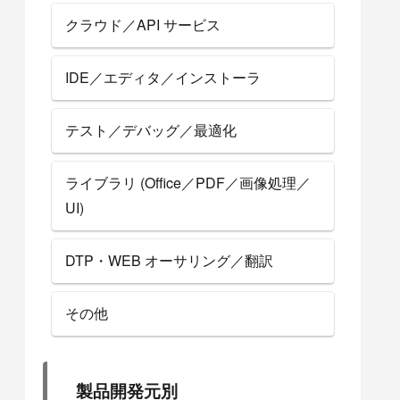
クラウド／API サービス
IDE／エディタ／インストーラ
テスト／デバッグ／最適化
ライブラリ (Office／PDF／画像処理／
UI)
DTP・WEB オーサリング／翻訳
その他
製品開発元別