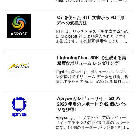
4500 万人以上の月間アクティブ ユーザ
ーと 50 万以上の組織が Teams に依存し
ています。しかし、これまでは Teams で
PDF の...
C# を使った RTF 文書から PDF 形
式への変換方法
RTF は、リッチテキストを作成するため
に Microsoft 社により導入されたファイ
ル形式です。その相互運用性により、異
なる Microsoft 製品間だけでなく、異な
る OS 間でもコンテンツをやりとりする
ことを可能にします。その一方...
LightningChart SDK で生成する高
精度なボリューム レンダリング
LightningChart は、ボリューム レンダリ
ング機能でボリューム データを取得、視
覚化するための VolumeModel を提供しま
す。Arction 社のレンダリング エンジン
は、レイ キャスティング法を用いていま
す。データ セ...
Apryse がレビューサイト G2 の
2023 年夏のレポートで 42 個のバッ
ジを獲得!
Apryse は、IT ソフトウェアのレビュー
サイトである G2 の 2023 年夏のレポート
にて、14 個のリーダー バッジを含む 42
個を超える G2 バッジを獲得しました。
G2 は、100 万人以上の企業や個人が使用