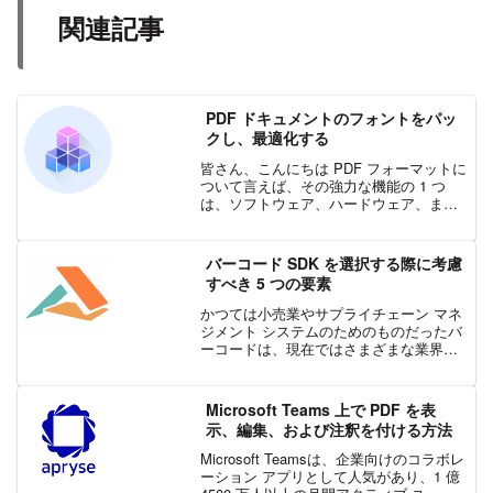
関連記事
PDF ドキュメントのフォントをパッ
クし、最適化する
皆さん、こんにちは PDF フォーマットに
ついて言えば、その強力な機能の 1 つ
は、ソフトウェア、ハードウェア、また
はオペレーティング システムに関係なく
ドキュメントを正確に表示することで
す。 したがって、ドキュメントの内容を
バーコード SDK を選択する際に考慮
レンダリングす...
すべき 5 つの要素
かつては小売業やサプライチェーン マネ
ジメント システムのためのものだったバ
ーコードは、現在ではさまざまな業界や
ユースケースで利用されています。スキ
ャン可能なバーコードは、ソフトウェア
が最小限の処理リソースで効率的に資産
Microsoft Teams 上で PDF を表
を識別および分類でき...
示、編集、および注釈を付ける方法
Microsoft Teamsは、企業向けのコラボレ
ーション アプリとして人気があり、1 億