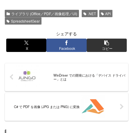
ライブラリ (Office／PDF／画像処理／UI)
.NET
API
SpreadsheetGear
シェアする
X
Facebook
コピー
WinDriver での開発における「デバイス ドライバ
ー」とは
C# で PDF を画像 (JPG または PNG) に変換