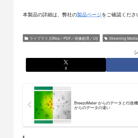
本製品の詳細は、弊社の
製品ページ
をご確認くださ
ライブラリ (Office／PDF／画像処理／UI)
Streaming Media
X
BreezoMeter からのデータと行政
からのデータの違い