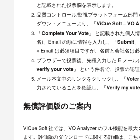
と記載された投票欄を表示します。
品質コントロール/監視プラットフォーム部門 
ダウン・メニューより、「
ViCue Soft – VQ A
「
Complete Your Vote
」 と記載された個人情報の入力
名)、Email の順に情報を入力し、「
Submit
」
※ Email は必須項目ですが、名前と会社名
ブラウザーで投票後、先程入力した E メール
verify your vote
」 という件名で、投票の認
メール本文中のリンクをクリックし、「
Voter
力されていることを確認し、「
Verify my vot
無償評価版のご案内
ViCue Soft 社では、VQ Analyzer のフル
ます。評価版のダウンロードに関する詳細は、こち