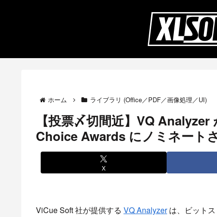
ホーム
ライブラリ (Office／PDF／画像処理／UI)
【投票〆切間近】VQ Analyzer が S
Choice Awards にノミネ
X
ViCue Soft 社が提供する
VQ Analyzer
は、ビットス