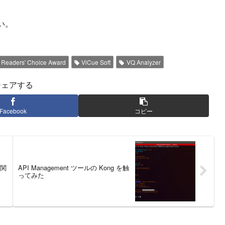
い。
 Readers' Choice Award
ViCue Soft
VQ Analyzer
シェアする
Facebook
コピー
機関
API Management ツールの Kong を触
ってみた