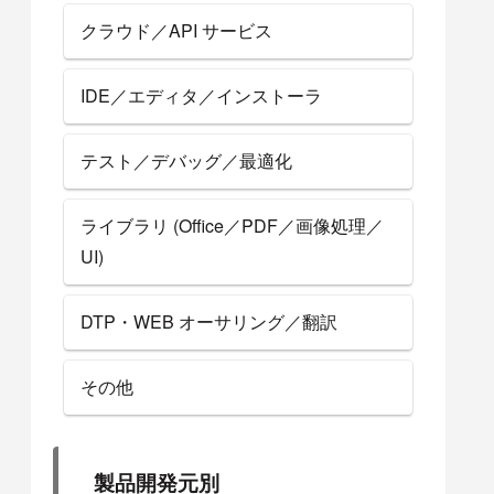
クラウド／API サービス
IDE／エディタ／インストーラ
テスト／デバッグ／最適化
ライブラリ (Office／PDF／画像処理／
UI)
DTP・WEB オーサリング／翻訳
その他
製品開発元別