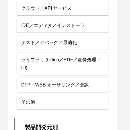
クラウド／API サービス
IDE／エディタ／インストーラ
テスト／デバッグ／最適化
ライブラリ (Office／PDF／画像処理／
UI)
DTP・WEB オーサリング／翻訳
その他
製品開発元別