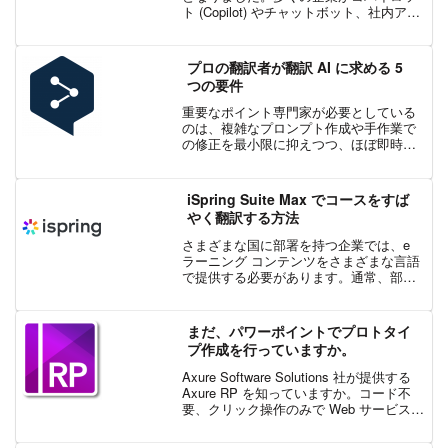
ト (Copilot) やチャットボット、社内アシ
スタントを導入し、情報検索の効率化や
膨大な社内ドキュメントの管理に役立て
ています。これらのツールは生産性を劇
プロの翻訳者が翻訳 AI に求める 5
的に向...
つの要件
重要なポイント専門家が必要としている
のは、複雑なプロンプト作成や手作業で
の修正を最小限に抑えつつ、ほぼ即時に
翻訳を提供できる AI です。正確さは常に
自然さより優先されるべきです。自然に
聞こえることが、原文の意味を変える代
iSpring Suite Max でコースをすば
償になってはなりま...
やく翻訳する方法
さまざまな国に部署を持つ企業では、e
ラーニング コンテンツをさまざまな言語
で提供する必要があります。通常、部門
ごとに手作業で翻訳してテストを再構築
する必要があり、これには時間がかかり
ます。しかし、iSpring Suite Max を使
まだ、パワーポイントでプロトタイ
っ...
プ作成を行っていますか。
Axure Software Solutions 社が提供する
Axure RP を知っていますか。コード不
要、クリック操作のみで Web サービスや
モバイル向けアプリの UI/UX デザインを
らくらく作成できる、今話題のプロトタ