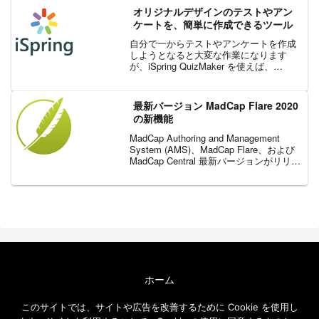
イプ/ワイ...
オリジナルデザインのテストやアン
ケートを、簡単に作成できるツール
自分で一からテストやアンケートを作成
しようとなると大変な作業になります
が、iSpring QuizMaker を使えば、
HTML5/Flash 形式のテストやアンケート
を手軽に作成することができます。ま
た、iSpring QuizMaker...
最新バージョン MadCap Flare 2020
の新機能
MadCap Authoring and Management
System (AMS)、MadCap Flare、および
MadCap Central 最新バージョンがリリー
スされ、マイクロコンテンツ オーサリン
グの拡張、新しいコード ス...
ホーム
エクセルソフト ブログについて
このサイトでは、サイトや広告を改善するために Cookie を使用し
免責事項