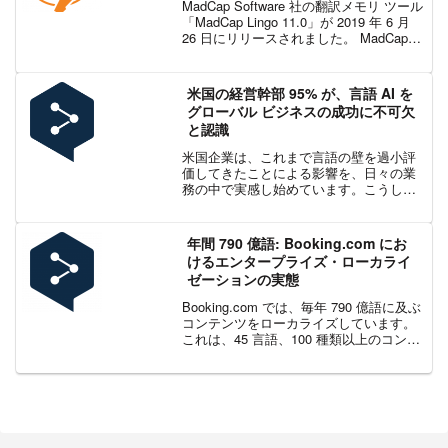
MadCap Software 社の翻訳メモリ ツール
「MadCap Lingo 11.0」が 2019 年 6 月
26 日にリリースされました。 MadCap
Lingo は、ヘルプ オーサリングツール
MadCap Flare とシー...
米国の経営幹部 95% が、言語 AI を
グローバル ビジネスの成功に不可欠
と認識
米国企業は、これまで言語の壁を過小評
価してきたことによる影響を、日々の業
務の中で実感し始めています。こうした
課題を背景に、リスクを抑える手段とし
て言語 AI の導入を検討する動きが加速し
ています。こうした傾向は、DeepL が実
年間 790 億語: Booking.com にお
施した最新の...
けるエンタープライズ・ローカライ
ゼーションの実態
Booking.com では、毎年 790 億語に及ぶ
コンテンツをローカライズしています。
これは、45 言語、100 種類以上のコンテ
ンツ形式において、1 日あたり 2 億語に
相当します。これほどの規模になると、
ローカライズは単なるコンテン...