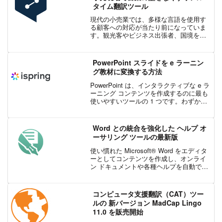
タイム翻訳ツール
現代の小売業では、多様な言語を使用す
る顧客への対応が当たり前になっていま
す。観光客やビジネス出張者、国境を越
えて買い物をする人々、そして現地の言
語に自信のない移民コミュニティの人々
など、実に幅広い層です。同時に、移民
PowerPoint スライドを e ラーニン
の増加や労働力不足の影響...
グ教材に変換する方法
PowerPoint は、インタラクティブな e ラ
ーニング コンテンツを作成するのに最も
使いやすいツールの 1 つです。わずか数
回のクリックで、スライドを即座に e ラ
ーニング用コンテンツに変えることがで
きます。とはいえ、多くの方が「Po...
Word との統合を強化した ヘルプ オ
ーサリング ツールの最新版
使い慣れた Microsoft® Word をエディタ
ーとしてコンテンツを作成し、オンライ
ン ドキュメントや各種ヘルプを自動で生
成できる MadCap 社の Doc-To-Help か
ら、シングルソースである Word との統
合をさらに強化...
コンピュータ支援翻訳（CAT）ツー
ルの 新バージョン MadCap Lingo
11.0 を販売開始