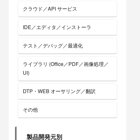
クラウド／API サービス
IDE／エディタ／インストーラ
テスト／デバッグ／最適化
ライブラリ (Office／PDF／画像処理／
UI)
DTP・WEB オーサリング／翻訳
その他
製品開発元別