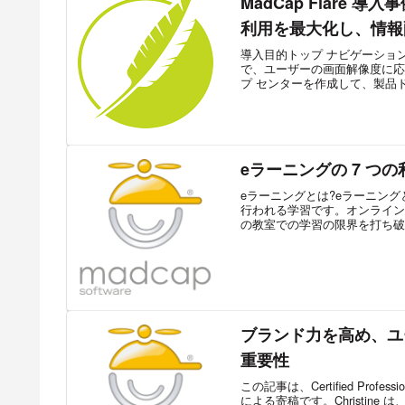
MadCap Flare 導入事
利用を最大化し、情報
導入目的トップ ナビゲーショ
で、ユーザーの画面解像度に応じ
プ センターを作成して、製品ド
eラーニングの 7 つの
eラーニングとは?eラーニン
行われる学習です。オンライン
の教室での学習の限界を打ち破り
ブランド力を高め、ユ
重要性
この記事は、Certified Profession
による寄稿です。Christine は、Hew