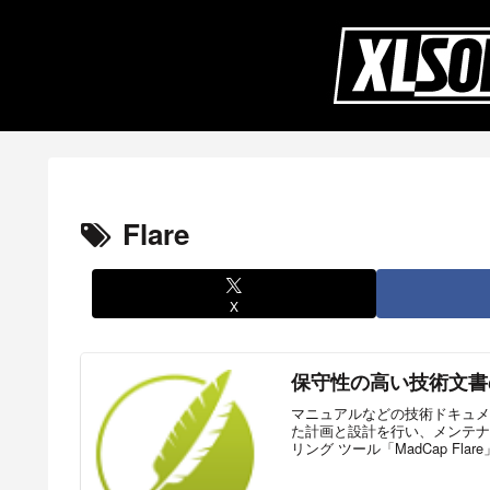
Flare
X
保守性の高い技術文書
マニュアルなどの技術ドキュメ
た計画と設計を行い、メンテナ
リング ツール「MadCap Flar