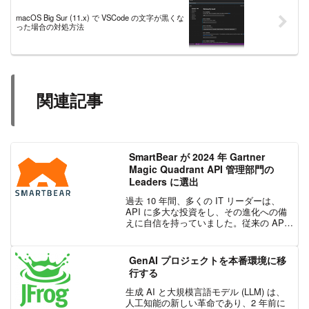
macOS Big Sur (11.x) で VSCode の文字が黒くな
った場合の対処方法
関連記事
SmartBear が 2024 年 Gartner
Magic Quadrant API 管理部門の
Leaders に選出
過去 10 年間、多くの IT リーダーは、
API に多大な投資をし、その進化への備
えに自信を持っていました。従来の API
管理プラットフォームは、変革的な課題
を解決し、API カタログ、仕様サポー
ト、認証、承認権限、セキュリティ、ポ
GenAI プロジェクトを本番環境に移
リシ...
行する
生成 AI と大規模言語モデル (LLM) は、
人工知能の新しい革命であり、2 年前に