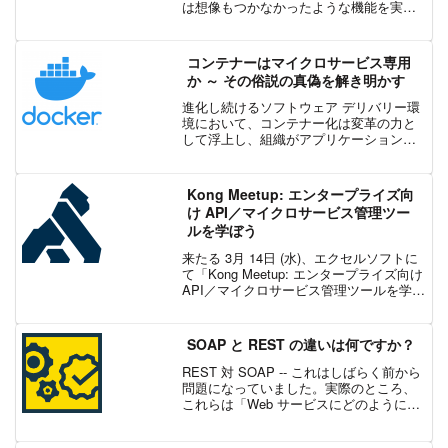
は想像もつかなかったような機能を実現
しています。ディープラーニングなどの
過去のマイルストーンとは異なり、現
在、この領域は目まぐるしい勢いで成長
コンテナーはマイクロサービス専用
しています。...
か ～ その俗説の真偽を解き明かす
進化し続けるソフトウェア デリバリー環
境において、コンテナー化は変革の力と
して浮上し、組織がアプリケーションを
ビルド、テスト、デプロイ、管理する方
法を再び形成します。モノリシックなレ
ガシー システムを維持している場合で
Kong Meetup: エンタープライズ向
も、サービス指向アーキ...
け API／マイクロサービス管理ツー
ルを学ぼう
来たる 3月 14日 (水)、エクセルソフトに
て「Kong Meetup: エンタープライズ向け
API／マイクロサービス管理ツールを学ぼ
う」を開催いたします。Kong 本社のエキ
スパートが来日し、ライブ デモも予定し
ております。Kong の...
SOAP と REST の違いは何ですか？
REST 対 SOAP -- これはしばらく前から
問題になっていました。実際のところ、
これらは「Web サービスにどのようにア
クセスするか」という同じ質問に対する
2つの答えに過ぎません。しかし、どちら