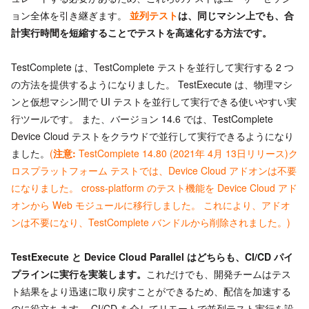
ョン全体を引き継ぎます。
並列テスト
は、同じマシン上でも、合
計実行時間を短縮することでテストを高速化する方法です。
TestComplete は、TestComplete テストを並行して実行する 2 つ
の方法を提供するようになりました。 TestExecute は、物理マシ
ンと仮想マシン間で UI テストを並行して実行できる使いやすい実
行ツールです。 また、バージョン 14.6 では、TestComplete
Device Cloud テストをクラウドで並行して実行できるようになり
ました。
(
注意:
TestComplete 14.80 (2021年 4月 13日リリース)ク
ロスプラットフォーム テストでは、Device Cloud アドオンは不要
になりました。 cross-platform のテスト機能を Device Cloud アド
オンから Web モジュールに移行しました。 これにより、アドオ
ンは不要になり、TestComplete バンドルから削除されました。)
TestExecute と Device Cloud Parallel はどちらも、CI/CD パイ
プラインに実行を実装します。
これだけでも、開発チームはテス
ト結果をより迅速に取り戻すことができるため、配信を加速する
のに役立ちます。 CI/CD を介してリモートで並列テスト実行を設