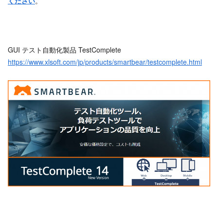
ください
。
GUI テスト自動化製品 TestComplete
https://www.xlsoft.com/jp/products/smartbear/testcomplete.html