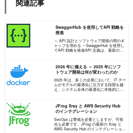
関連記事
SwaggerHub を使用してAPI 戦略を
推進
～ API 設計とソフトウェア開発の間のギ
ャップを埋める ～SwaggerHub を使用し
てAPI 戦略を推進API 定義は、最新のソ
フトウェアを構築するための最も重要な
ツールの 1 つになっています。 OpenAPI
のような機械可読形式...
2026 年に備える ～ 2025 年にソフ
トウェア開発は何が変わったのか
2025 年は、多くの企業において、IT チー
ムがモデルの最適化に注力する段階を越
え、システム全体の最適化に本格的に取
り組み始めた年でした。2025 年の年末を
迎える頃には、その流れがはっきりと見
えてきました。1. 開発者の生産性が、真
JFrog Xray と AWS Security Hub
の競...
のインテグレーション
SecOps は警戒を必要としますが、可視
化も必要です。JFrog の最新の Xray と
AWS Security Hub のインテグレーション