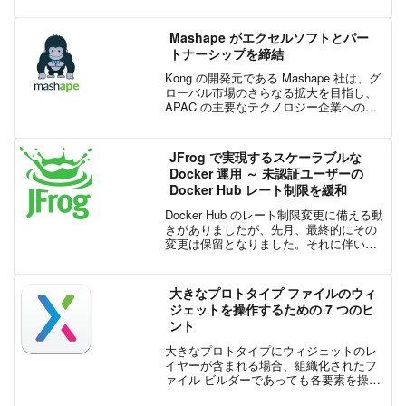
により、検出された脆弱性を確認するだ
けでなく、迅速に対処できるようになり
ます。AWS Secu...
Mashape がエクセルソフトとパー
トナーシップを締結
Kong の開発元である Mashape 社は、グ
ローバル市場のさらなる拡大を目指し、
APAC の主要なテクノロジー企業への
Kong の知名度を高めるべく、日本におけ
るリーディング付加価値リセラー (VAR –
Value Added R...
JFrog で実現するスケーラブルな
Docker 運用 ～ 未認証ユーザーの
Docker Hub レート制限を緩和
Docker Hub のレート制限変更に備える動
きがありましたが、先月、最終的にその
変更は保留となりました。それに伴い、
多くの JFrog の顧客から「Docker Hub の
レート制限が変更されたら、自社にはど
のような影響があるのか？」と...
大きなプロトタイプ ファイルのウィ
ジェットを操作するための 7 つのヒ
ント
大きなプロトタイプにウィジェットのレ
イヤーが含まれる場合、組織化されたフ
ァイル ビルダーであっても各要素を操作
するのは容易ではありません。Axure が