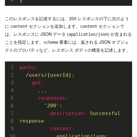
}
このレスポンスを記述するには、200 レスポンスの下に次のよう
に
セクションを追加します。
セクションで
content
content
は、レスポンスに JSON データ (
) が含まれる
application/json
ことを指定します。
要素には、返される JSON オブジェ
schema
クトのプロパティなど、レスポンス ボディの構造を記述します。
paths:
/users/{userId}:
    get:
...
      responses:
'200'
:
          description:
Successful
response
          content:
application/json: