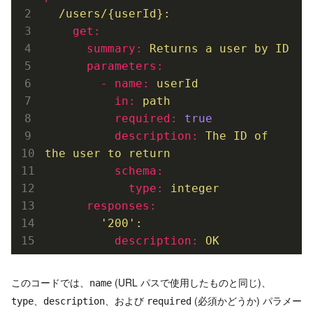
/users/{userId}:
    get:
      summary:
Returns
a
user
by
ID
      parameters:
        - name:
userId
          in:
path
          required:
true
          description:
The
ID
of
the
user
to
return
          schema:
            type:
integer
      responses:
'200'
:
          description:
OK
このコードでは、
(URL パスで使用したものと同じ)、
name
、
、および
(必須かどうか) パラメー
type
description
required