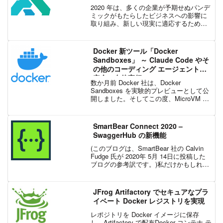
2020 年は、多くの企業が予期せぬパンデ
ミックがもたらしたビジネスへの影響に
取り組み、新しい現実に適応するために
格闘したため、デジタル トランスフォー
メーションの加速が進みました。企業が
2021 年にコロナ禍から回復し始めると、
Docker 新ツール「Docker
この新し...
Sandboxes」 ～ Claude Code やそ
の他のコーディング エージェントを
安全に自律実行
数か月前 Docker 社は、Docker
Sandboxes を実験的プレビューとして公
開しました。そしてこの度、MicroVM に
よる隔離機能を備えた次世代の Docker
Sandboxes がリリースされました。現
在、macOS お...
SmartBear Connect 2020 –
SwaggerHub の新機能
(このブログは、SmartBear 社の Calvin
Fudge 氏が 2020年 5月 14日に投稿した
ブログの参考訳です。)私だけかもしれま
せんが、在宅勤務が増えたことで、つな
がりたいという気持ちが強まりました。
先日、当社のバーチャル...
JFrog Artifactory でセキュアなプラ
イベート Docker レジストリを実現
レポジトリを Docker イメージに保存
し、Artifactory で配布Docker コンテナ テ