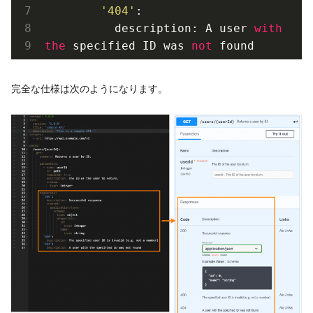
'404'
:

          description: A user 
with
the
 specified ID was 
not
 found
完全な仕様は次のようになります。