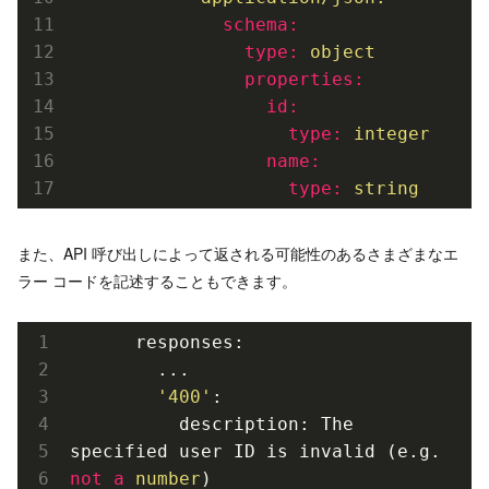
              schema:
                type:
object
                properties:
                  id:
                    type:
integer
                  name:
                    type:
string
また、API 呼び出しによって返される可能性のあるさまざまなエ
ラー コードを記述することもできます。
      responses:

        ...

'400'
:

          description: The 
specified user ID is invalid (e.g. 
not
a
number
)
