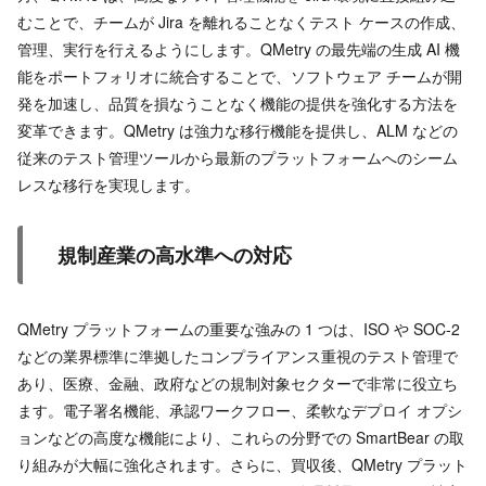
むことで、チームが Jira を離れることなくテスト ケースの作成、
管理、実行を行えるようにします。QMetry の最先端の生成 AI 機
能をポートフォリオに統合することで、ソフトウェア チームが開
発を加速し、品質を損なうことなく機能の提供を強化する方法を
変革できます。QMetry は強力な移行機能を提供し、ALM などの
従来のテスト管理ツールから最新のプラットフォームへのシーム
レスな移行を実現します。
規制産業の高水準への対応
QMetry プラットフォームの重要な強みの 1 つは、ISO や SOC-2
などの業界標準に準拠したコンプライアンス重視のテスト管理で
あり、医療、金融、政府などの規制対象セクターで非常に役立ち
ます。電子署名機能、承認ワークフロー、柔軟なデプロイ オプシ
ョンなどの高度な機能により、これらの分野での SmartBear の取
り組みが大幅に強化されます。さらに、買収後、QMetry プラット