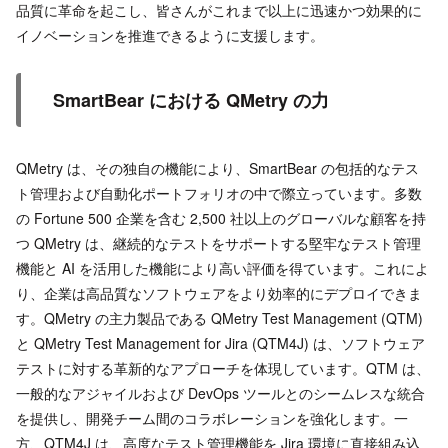
品質に革命を起こし、皆さんがこれまで以上に迅速かつ効果的に
イノベーションを推進できるように支援します。
SmartBear における QMetry の力
QMetry は、その独自の機能により、SmartBear の包括的なテス
ト管理および自動化ポートフォリオの中で際立っています。多数
の Fortune 500 企業を含む 2,500 社以上のグローバルな顧客を持
つ QMetry は、継続的なテストをサポートする堅牢なテスト管理
機能と AI を活用した機能により高い評価を得ています。これによ
り、企業は高品質なソフトウェアをより効率的にデプロイできま
す。QMetry の主力製品である QMetry Test Management (QTM)
と QMetry Test Management for Jira (QTM4J) は、ソフトウェア
テストに対する革新的なアプローチを体現しています。QTM は、
一般的なアジャイルおよび DevOps ツールとのシームレスな統合
を提供し、開発チーム間のコラボレーションを強化します。一
方、QTM4J は、高度なテスト管理機能を Jira 環境に直接組み込