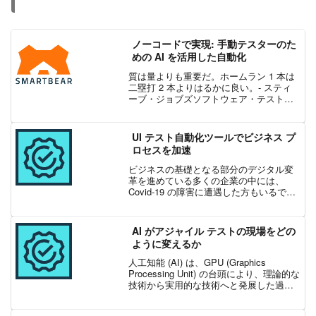
ノーコードで実現: 手動テスターのた
めの AI を活用した自動化
質は量よりも重要だ。ホームラン 1 本は
二塁打 2 本よりはるかに良い。- スティ
ーブ・ジョブズソフトウェア・テストの
世界において、この言葉はまさに的を射
ています。手動テスターは、限られたリ
ソースと厳しい締め切りの中で、高品質
UI テスト自動化ツールでビジネス プ
な結果を出さな...
ロセスを加速
ビジネスの基礎となる部分のデジタル変
革を進めている多くの企業の中には、
Covid-19 の障害に遭遇した方もいるでし
ょう。 もしかしたら、危機的状況のため
にプロジェクトが停滞したり、終了して
しまったかもしれません。 しかし、経済
AI がアジャイル テストの現場をどの
が回復し始め...
ように変えるか
人工知能 (AI) は、GPU (Graphics
Processing Unit) の台頭により、理論的な
技術から実用的な技術へと発展した過去
10 年間で飛躍的な進歩を遂げました。最
近では、受信箱の中のスパムを検出する