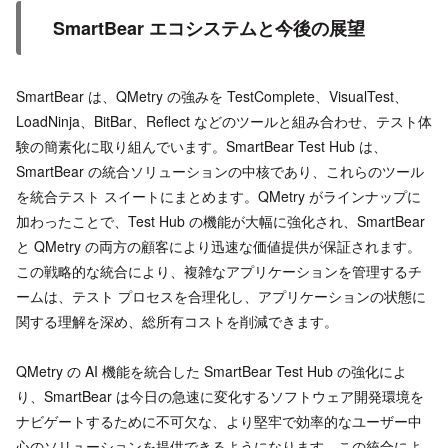
SmartBear エコシステムと今後の展望
SmartBear は、QMetry の強みを TestComplete、VisualTest、
LoadNinja、BitBar、Reflect などのツールと組み合わせ、テスト体
験の簡素化に取り組んでいます。SmartBear Test Hub は、
SmartBear の統合ソリューションの中核であり、これらのツール
を統合テスト スイートにまとめます。QMetry がラインナップに
加わったことで、Test Hub の機能が大幅に強化され、SmartBear
と QMetry の両方の顧客により迅速な価値提供が保証されます。
この戦略的な統合により、複雑なアプリケーションを管理するチ
ームは、テスト プロセスを合理化し、アプリケーションの状態に
関する理解を深め、総所有コストを削減できます。
QMetry の AI 機能を統合した SmartBear Test Hub の強化によ
り、SmartBear は今日の急速に変化するソフトウェア開発環境を
ナビゲートするために不可欠な、より堅牢で効率的なユーザー中
心のソリューションを提供できるようになります。この統合によ