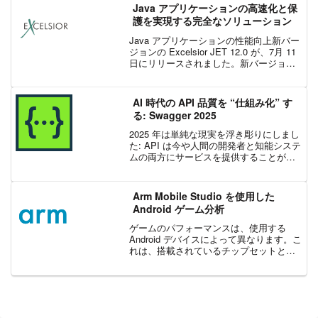
ことから、画像の中...
Java アプリケーションの高速化と保
護を実現する完全なソリューション
Java アプリケーションの性能向上新バー
ジョンの Excelsior JET 12.0 が、7月 11
日にリリースされました。新バージョン
では、プロファイルに基づく最適化
(PGO) で Java アプリの性能向上を図る
ことができます。E...
AI 時代の API 品質を “仕組み化” す
る: Swagger 2025
2025 年は単純な現実を浮き彫りにしまし
た: API は今や人間の開発者と知能システ
ムの両方にサービスを提供することが求
められており、それらの API を支えるツ
ールも同様に迅速に進化しなければなり
ません。主要なクラウド プロバイダー
Arm Mobile Studio を使用した
(...
Android ゲーム分析
ゲームのパフォーマンスは、使用する
Android デバイスによって異なります。こ
れは、搭載されているチップセットと、
Mali™ アーキテクチャに基づいた GPU
が異なるためです。Galaxy S20+ ではゲ
ームが 60fps でレンダ...