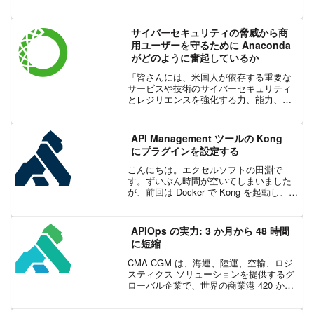
は、「デジタル社会形成の司令塔とし
て、未来志向の DX (デジタル トランスフ
ォーメーション) を大胆に推進し、デジ
サイバーセキュリティの脅威から商
タ...
用ユーザーを守るために Anaconda
がどのように奮起しているか
「皆さんには、米国人が依存する重要な
サービスや技術のサイバーセキュリティ
とレジリエンスを強化する力、能力、そ
して責任があります。現代の決定的な脅
威の 1 つに対処するために、すべての人
がそれぞれの役割を果たす必要がありま
API Management ツールの Kong
す。」バイデン大統領...
にプラグインを設定する
こんにちは。エクセルソフトの田淵で
す。ずいぶん時間が空いてしまいました
が、前回は Docker で Kong を起動し、基
本的な設定をする ところまでをやりまし
た。今回はプラグインをいくつか追加し
てみたいと思います。本家の英語ドキュ
APIOps の実力: 3 か月から 48 時間
メントは...
に短縮
CMA CGM は、海運、陸運、空輸、ロジ
スティクス ソリューションを提供するグ
ローバル企業で、世界の商業港 420 か所
にサービスを提供し、285 の船会社、580
隻の船舶を運航しています。このような