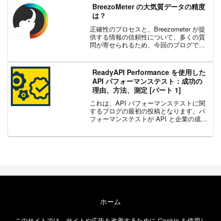
複雑なグローバル ロジスティクスをサ...
BreezoMeter の大気質データの精度
は？
正確性のプロセスと、Breezometer が提
供する情報の信頼性について、多くの質
問が寄せられるため、今回のブログで説
明します。正確性の重要性: 誤ったデータ
は健康を害し、ビジネスの評判を損なう
可能性があります信頼性の高い大気質デ
ReadyAPI Performance を使用した
ータを探...
API パフォーマンステスト：成功の
理由、方法、測定 [パート 1]
これは、API パフォーマンステストに関
するブログの最初の投稿となります。パ
フォーマンステストが API と企業の成功
にとって重要である理由を説明していま
す。 このシリーズは 3回に渡って投稿す
る予定です。スピード、パフォーマン
ス、信頼性こ...
ホーム
エクセルソフト ブログについて
このサイトでは、サイトや広告を改善するために Cookie を使用し