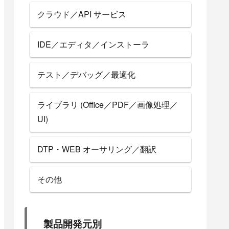
クラウド／API サービス
IDE／エディタ／インストーラ
テスト／デバッグ／最適化
ライブラリ (Office／PDF／画像処理／
UI)
DTP・WEB オーサリング／翻訳
その他
製品開発元別