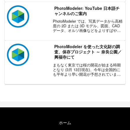
は桁違いに大きな影響を及ぼしていま
す。世界中の企業は、リモートワークへ
PhotoModeler: YouTube 日本語チ
の移行と、深刻なサ...
ャンネルのご案内
PhotoModeler では、写真データから高精
度の 2D または 3D モデル、図面、CAD
データ、オルソ画像などをよりすばや
く、正確かつ安全に作成できます。写真
を使った測定やモデリングにおいてコス
トや時間を削減できる、誰にでも利用
PhotoModeler を使った文化財の調
可...
査、保存プロジェクト ～ 奈良公園／
興福寺にて
まもなく東京では桜の開花が始まる時期
となり (3月 13日現在)、今年は全国的に
も平年より早い開花が予想されていま
す。野生のシカや大仏などの歴史的文化
遺産でよく知られる奈良公園は、桜の名
所 100 選にも選ばれていますが、今回の
記事では、そ...
ホーム
エクセルソフト ブログについて