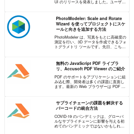
UI のリリースを発表しました。ユーザビ
リティを第一に考えて再設計した新しい
ユーザー インターフェイスでは、コンテ
ンツの表...
PhotoModeler: Scale and Rotate
Wizard を使ってプロジェクトにスケ
ールと向きを追加する方法
PhotoModeler は、写真をもとに高確度の
測定を行い、3D データを作成できるフォ
トグラメトリ ツールです。先日、こちら
の記事で日本語字幕付きチュートリアル
動画「PhotoModeler: スケール、向き、
原点の設定」を紹介しました...
無料の JavaScript PDF ライブラ
リ、Accusoft PDF Viewer のご紹介
PDF のサポートをアプリケーションに組
み込む際、開発者は多くの課題に直面し
ます。最新の Web ブラウザーは PDF を
簡単に表示でき、無料で表示できるプロ
グラムは数多くありますが、これらのオ
プションに依存すると重大な問題が発生
サプライチェーンの課題を解決する
する可能性...
バーコードの統合方法
COVID-19 のパンデミックは、グローバ
ルなサプライチェーンに影響を与える初
めてのパンデミックではないかもしれま
せんが、これまでの公衆衛生上の危機と