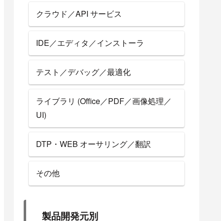
クラウド／API サービス
IDE／エディタ／インストーラ
テスト／デバッグ／最適化
ライブラリ (Office／PDF／画像処理／
UI)
DTP・WEB オーサリング／翻訳
その他
製品開発元別