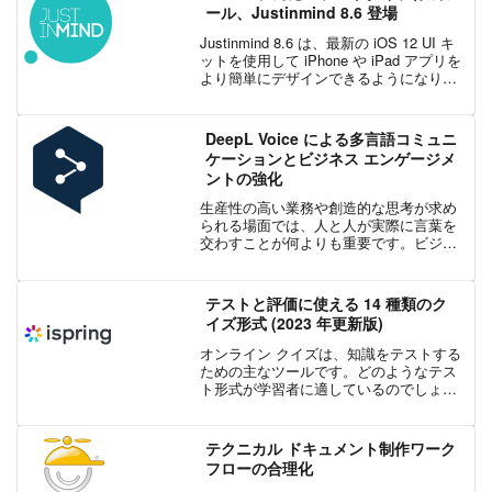
ール、Justinmind 8.6 登場
Justinmind 8.6 は、最新の iOS 12 UI キ
ットを使用して iPhone や iPad アプリを
より簡単にデザインできるようになりま
す。最新版 iOS 12 は、iPhone と iPhad
でのユーザー体験がさらに速く...
DeepL Voice による多言語コミュニ
ケーションとビジネス エンゲージメ
ントの強化
生産性の高い業務や創造的な思考が求め
られる場面では、人と人が実際に言葉を
交わすことが何よりも重要です。ビジネ
スを行う上で、対面であれオンライン会
議であれ、リアルタイムの会話が新しい
アイデアを生み出し、情報を効率的に共
テストと評価に使える 14 種類のク
有し、迅速な意思決定を可...
イズ形式 (2023 年更新版)
オンライン クイズは、知識をテストする
ための主なツールです。どのようなテス
ト形式が学習者に適しているのでしょう
か? この記事では、わかりやすい多肢選
択式クイズから、斬新なドラッグ アンド
ドロップ形式のクイズまで、14 種類のク
テクニカル ドキュメント制作ワーク
イズを見てい...
フローの合理化