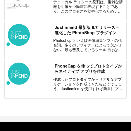
テクニカル ライターの役割は、複雑な情
報を明確かつ簡潔に表現することであ
り、このプロセスを効率化するためテン
プレートを活用することも少なくありま
せん。しかし、最初の草稿から最終版の
公開までには、課題や非効率がつきもの
Justinmind 最新版 8.7 リリース –
です。MadCap Ce...
進化した PhotoShop プラグイン
Photoshop といえば画像編集ソフトの代
名詞、多くのデザイナーにとって欠かせ
ない、最も普及しているツールではない
でしょうか。そんな Photoshop で作った
アセットをプロトタイプ作成ツール
Justinmind 上で使用できたらど...
PhoneGap を使ってプロトタイプか
らネイティブ アプリを作成
作成したプロトタイプからリアルなアプ
リケーションを作成できたらどうでしょ
う。Justinmind を使用すれば簡単にプロ
トタイプからネイティブ アプリケーショ
ンを作成することができます。
Justinmind が提供する Adobe Phon...