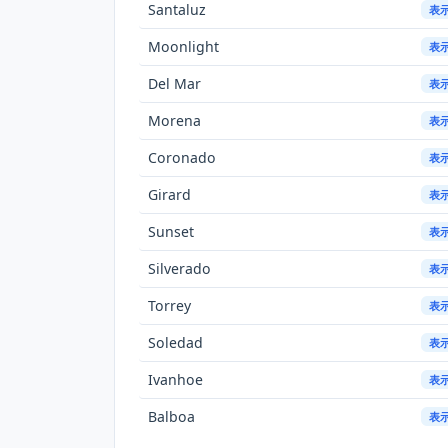
Santaluz
表
Moonlight
表
Del Mar
表
Morena
表
Coronado
表
Girard
表
Sunset
表
Silverado
表
Torrey
表
Soledad
表
Ivanhoe
表
Balboa
表