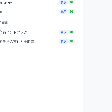
nterey
表示
DL
rina
表示
DL
手順書
業員ハンドブック
表示
DL
療事務の方針と手順書
表示
DL