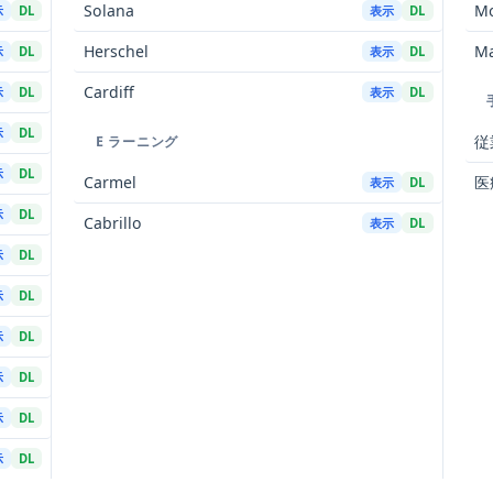
Solana
Mo
示
DL
表示
DL
Herschel
Ma
示
DL
表示
DL
Cardiff
示
DL
表示
DL
示
DL
従
E ラーニング
示
DL
Carmel
医
表示
DL
示
DL
Cabrillo
表示
DL
示
DL
示
DL
示
DL
示
DL
示
DL
示
DL