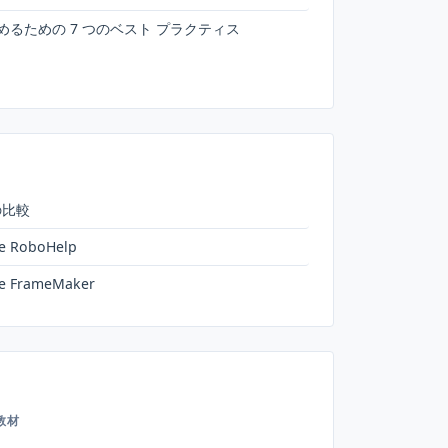
始めるための 7 つのベスト プラクティス
 の比較
be RoboHelp
be FrameMaker
教材