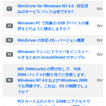
WinDriver for Windows NT 4.0 - 対応済
WinD
7
みのサービス パックは何ですか?
Windows PC で対象の USB デバイスの場
WinD
27
所をどのように検出しますか？
WinDriver の対応 OS - バージョン概要
WinD
50
Windows マシンにドライバをインストー
WinD
54
ルするための InstallShield のサンプル
WD_DMALock() の呼び出しで、1GB
DMA バッファの割り当てに失敗します。
Windows NT 4.0 および Windows 2000
WinD
58
でも同様です。これは、OS の制限でしょ
うか？
PCI カード上のメモリ 32MB にアクセスで