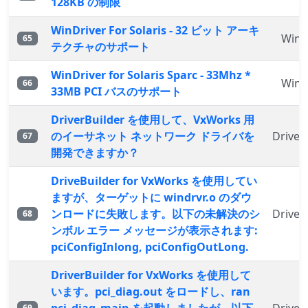
128KB の制限
WinDriver For Solaris - 32 ビット アーキ
WinD
65
テクチャのサポート
WinDriver for Solaris Sparc - 33Mhz *
WinD
66
33MB PCI バスのサポート
DriverBuilder を使用して、VxWorks 用
のイーサネット ネットワーク ドライバを
Driver
67
開発できますか？
DriveBuilder for VxWorks を使用してい
ますが、ターゲットに windrvr.o のダウ
ンロードに失敗します。以下の未解決のシ
Driver
68
ンボル エラー メッセージが表示されます:
pciConfigInlong, pciConfigOutLong.
DriverBuilder for VxWorks を使用して
います。pci_diag.out をロードし、ran
69