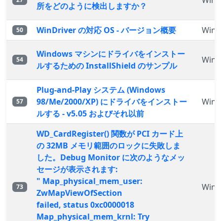
WinD
所をどのように検出しますか？
WinDriver の対応 OS - バージョン概要
WinD
50
Windows マシンにドライバをインストー
WinD
54
ルするための InstallShield のサンプル
Plug-and-Play システム (Windows
98/Me/2000/XP) にドライバをインストー
WinD
57
ルする - v5.05 およびそれ以前
WD_CardRegister() 関数が PCI カード上
の 32MB メモリ範囲のロックに失敗しま
した。Debug Monitor に次のようなメッ
セージが表示されます:
" Map_physical_mem_user:
WinD
73
ZwMapViewOfSection
failed, status 0xc0000018
Map_physical_mem_krnl: Try