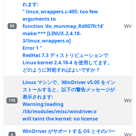
れます:
" linux_wrappers.c:405: too few
arguments to
function 'do_munmap_Rd007fc14'
WinD
93
make:*** [LINUX.2.4.18-
3/linux_wrappers.o]
Error 1 "
RedHat 7.3 ディストリビューションで
Linux kernel 2.4.18-4 を使用してます。
どのように対処すればよいですか？
Linux マシンで、WinDriver v5.05 をイン
ストールすると、以下の警告メッセージが
表示されます:
WinD
110
Warning:loading
/lib/modules/misc/windriver.o
will taint the kernel: no license
WinDriver がサポートする OS とそのバー
WinD
4