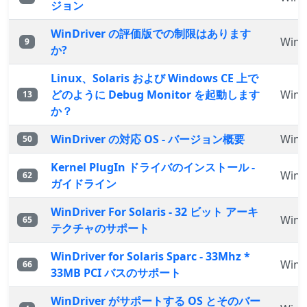
ジョン
WinDriver の評価版での制限はあります
WinD
9
か?
Linux、Solaris および Windows CE 上で
どのように Debug Monitor を起動します
WinD
13
か？
WinDriver の対応 OS - バージョン概要
WinD
50
Kernel PlugIn ドライバのインストール -
WinD
62
ガイドライン
WinDriver For Solaris - 32 ビット アーキ
WinD
65
テクチャのサポート
WinDriver for Solaris Sparc - 33Mhz *
WinD
66
33MB PCI バスのサポート
WinDriver がサポートする OS とそのバー