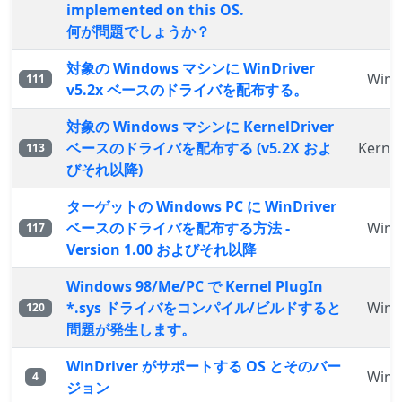
implemented on this OS.
何が問題でしょうか？
対象の Windows マシンに WinDriver
WinD
111
v5.2x ベースのドライバを配布する。
対象の Windows マシンに KernelDriver
ベースのドライバを配布する (v5.2X およ
Kernel
113
びそれ以降)
ターゲットの Windows PC に WinDriver
ベースのドライバを配布する方法 -
WinD
117
Version 1.00 およびそれ以降
Windows 98/Me/PC で Kernel PlugIn
*.sys ドライバをコンパイル/ビルドすると
WinD
120
問題が発生します。
WinDriver がサポートする OS とそのバー
WinD
4
ジョン