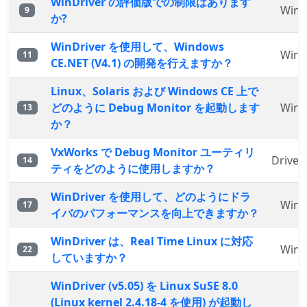
WinDriver の評価版での制限はあります
WinD
9
か?
WinDriver を使用して、Windows
WinD
11
CE.NET (V4.1) の開発を行えますか？
Linux、Solaris および Windows CE 上で
どのように Debug Monitor を起動します
WinD
13
か？
VxWorks で Debug Monitor ユーティリ
Driver
14
ティをどのように使用しますか？
WinDriver を使用して、どのようにドラ
WinD
17
イバのパフォーマンスを向上できますか？
WinDriver は、Real Time Linux に対応
WinD
22
していますか？
WinDriver (v5.05) を Linux SuSE 8.0
(Linux kernel 2.4.18-4 を使用) が起動し