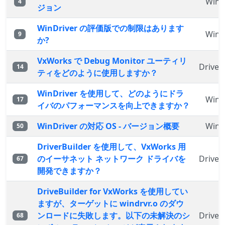
WinD
4
ジョン
WinDriver の評価版での制限はあります
WinD
9
か?
VxWorks で Debug Monitor ユーティリ
Driver
14
ティをどのように使用しますか？
WinDriver を使用して、どのようにドラ
WinD
17
イバのパフォーマンスを向上できますか？
WinDriver の対応 OS - バージョン概要
WinD
50
DriverBuilder を使用して、VxWorks 用
のイーサネット ネットワーク ドライバを
Driver
67
開発できますか？
DriveBuilder for VxWorks を使用してい
ますが、ターゲットに windrvr.o のダウ
ンロードに失敗します。以下の未解決のシ
Driver
68