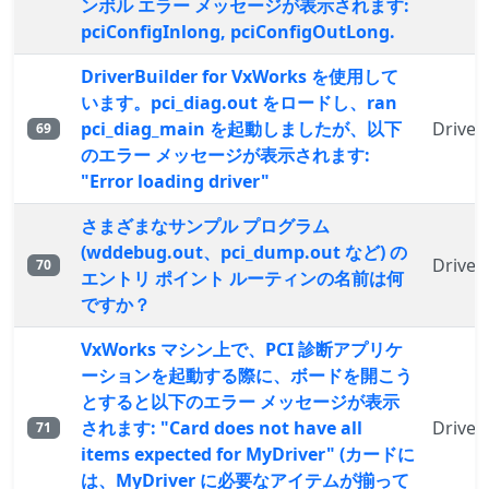
ンボル エラー メッセージが表示されます:
pciConfigInlong, pciConfigOutLong.
DriverBuilder for VxWorks を使用して
います。pci_diag.out をロードし、ran
pci_diag_main を起動しましたが、以下
Driver
69
のエラー メッセージが表示されます:
"Error loading driver"
さまざまなサンプル プログラム
(wddebug.out、pci_dump.out など) の
Driver
70
エントリ ポイント ルーティンの名前は何
ですか？
VxWorks マシン上で、PCI 診断アプリケ
ーションを起動する際に、ボードを開こう
とすると以下のエラー メッセージが表示
されます: "Card does not have all
Driver
71
items expected for MyDriver" (カードに
は、MyDriver に必要なアイテムが揃って