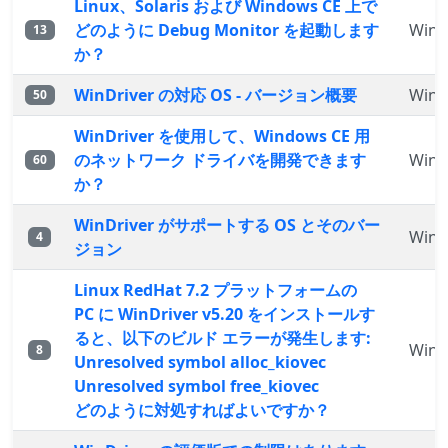
Linux、Solaris および Windows CE 上で
どのように Debug Monitor を起動します
WinD
13
か？
WinDriver の対応 OS - バージョン概要
WinD
50
WinDriver を使用して、Windows CE 用
のネットワーク ドライバを開発できます
WinD
60
か？
WinDriver がサポートする OS とそのバー
WinD
4
ジョン
Linux RedHat 7.2 プラットフォームの
PC に WinDriver v5.20 をインストールす
ると、以下のビルド エラーが発生します:
WinD
8
Unresolved symbol alloc_kiovec
Unresolved symbol free_kiovec
どのように対処すればよいですか？