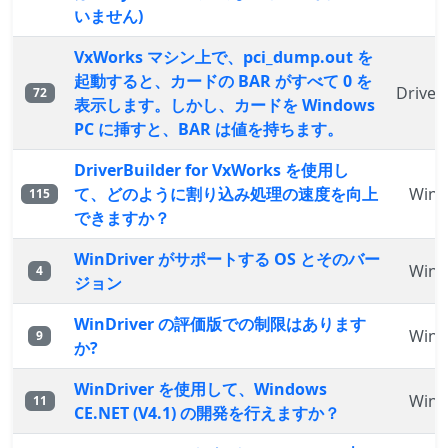
いません)
VxWorks マシン上で、pci_dump.out を
起動すると、カードの BAR がすべて 0 を
Driver
72
表示します。しかし、カードを Windows
PC に挿すと、BAR は値を持ちます。
DriverBuilder for VxWorks を使用し
て、どのように割り込み処理の速度を向上
WinD
115
できますか？
WinDriver がサポートする OS とそのバー
WinD
4
ジョン
WinDriver の評価版での制限はあります
WinD
9
か?
WinDriver を使用して、Windows
WinD
11
CE.NET (V4.1) の開発を行えますか？