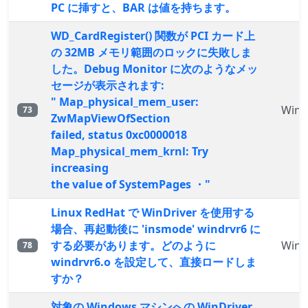
PC に挿すと、BAR は値を持ちます。
WD_CardRegister() 関数が PCI カード上
の 32MB メモリ範囲のロックに失敗しま
した。Debug Monitor に次のようなメッ
セージが表示されます:
" Map_physical_mem_user:
WinD
73
ZwMapViewOfSection
failed, status 0xc0000018
Map_physical_mem_krnl: Try
increasing
the value of SystemPages ・"
Linux RedHat で WinDriver を使用する
場合、再起動後に 'insmode' windrvr6 に
する必要があります。どのように
WinD
78
windrvr6.o を設定して、直接ロードしま
すか？
対象の Windows マシンへの WinDriver