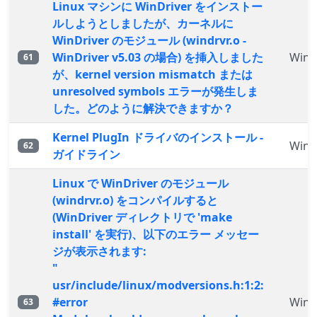
Linux マシンに WinDriver をインストー
ルしようとしましたが、カーネルに
WinDriver のモジュール (windrvr.o -
WinDriver v5.03 の場合) を挿入しました
WinD
61
が、kernel version mismatch または
unresolved symbols エラーが発生しま
した。どのように解決できますか？
Kernel PlugIn ドライバのインストール -
WinD
62
ガイドライン
Linux で WinDriver のモジュール
(windrvr.o) をコンパイルすると
(WinDriver ディレクトリで 'make
install' を実行)、以下のエラー メッセー
ジが表示されます:
"
usr/include/linux/modversions.h:1:2:
#error
WinD
63