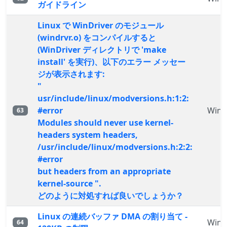
ガイドライン
Linux で WinDriver のモジュール
(windrvr.o) をコンパイルすると
(WinDriver ディレクトリで 'make
install' を実行)、以下のエラー メッセー
ジが表示されます:
"
usr/include/linux/modversions.h:1:2:
#error
WinD
63
Modules should never use kernel-
headers system headers,
/usr/include/linux/modversions.h:2:2:
#error
but headers from an appropriate
kernel-source ".
どのように対処すれば良いでしょうか？
Linux の連続バッファ DMA の割り当て -
WinD
64