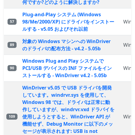
何ですか?どのように解決しますか?
Plug-and-Play システム (Windows
98/Me/2000/XP) にドライバをインストー
WinD
57
ルする - v5.05 およびそれ以前
対象の Windows マシンへの WinDriver
WinD
89
のドライバの配布方法 - v4.2 - 5.05b
Windows Plug and Play システムで
PCI/USB デバイスの INF ファイルをイン
WinD
90
ストールする - WinDriver v4.2 - 5.05b
WinDriver v5.05 で USB ドライバを開発
しています。windrvr.sys を使用して、
Windows 98 では、ドライバは正常に動
作していますが、windrvr.vxd ドラバイを
使用しようとすると、WinDriver API が
WinD
109
機能せず、Debug Monitor に以下のメッ
セージが表示されます: USB is not