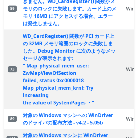
きません。WD_CardRegister () 関数がメ
モリのロックに失敗します。カード上のメ
WinD
59
モリ 16MB にアクセスする場合、エラー
は発生しません。
WD_CardRegister() 関数が PCI カード上
の 32MB メモリ範囲のロックに失敗しま
した。Debug Monitor に次のようなメッ
セージが表示されます:
" Map_physical_mem_user:
WinD
73
ZwMapViewOfSection
failed, status 0xc0000018
Map_physical_mem_krnl: Try
increasing
the value of SystemPages ・"
対象の Windows マシンへの WinDriver
WinD
89
のドライバの配布方法 - v4.2 - 5.05b
対象の Windows マシンに WinDriver