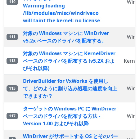
WinD
110
Warning:loading
/lib/modules/misc/windriver.o
will taint the kernel: no license
対象の Windows マシンに WinDriver
WinD
111
v5.2x ベースのドライバを配布する。
対象の Windows マシンに KernelDriver
ベースのドライバを配布する (v5.2X およ
Kernel
113
びそれ以降)
DriverBuilder for VxWorks を使用し
て、どのように割り込み処理の速度を向上
WinD
115
できますか？
ターゲットの Windows PC に WinDriver
ベースのドライバを配布する方法 -
WinD
117
Version 1.00 およびそれ以降
WinDriver がサポートする OS とそのバー