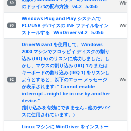
WinD
89
のドライバの配布方法 - v4.2 - 5.05b
Windows Plug and Play システムで
PCI/USB デバイスの INF ファイルをイン
WinD
90
ストールする - WinDriver v4.2 - 5.05b
DriverWizard を使用して、Windows
2000 マシンでフロッピィ ディスクの割り
込み (IRQ 6) のリスンに成功しました。し
かし、マウスの割り込み (IRQ 12) または
キーボードの割り込み (IRQ 1) をリスンし
ようとすると、以下のエラー メッセージ
WinD
92
が表示されます: " Cannot enable
interrupt - might be in use by another
device."
(割り込みを有効にできません - 他のデバイ
スに使用されています。)
Linux マシンに WinDriver をインストー