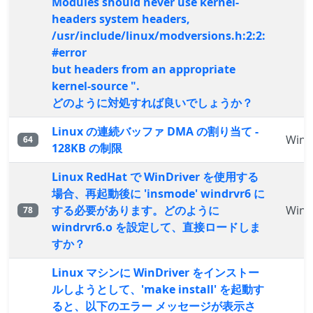
Modules should never use kernel-
headers system headers,
/usr/include/linux/modversions.h:2:2:
#error
but headers from an appropriate
kernel-source ".
どのように対処すれば良いでしょうか？
Linux の連続バッファ DMA の割り当て -
WinD
64
128KB の制限
Linux RedHat で WinDriver を使用する
場合、再起動後に 'insmode' windrvr6 に
する必要があります。どのように
WinD
78
windrvr6.o を設定して、直接ロードしま
すか？
Linux マシンに WinDriver をインストー
ルしようとして、'make install' を起動す
ると、以下のエラー メッセージが表示さ