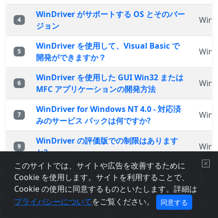
WinDriver がサポートする OS とそのバー
WinD
4
ジョン
WinDriver を使用して、Visual Basic で
WinD
5
開発ができますか？
WinDriver を使用した GUI Win32 または
WinD
6
MFC アプリケーションの開発方法
WinDriver for Windows NT 4.0 - 対応済
WinD
7
みのサービス パックは何ですか?
WinDriver の評価版での制限はあります
WinD
9
か?
このサイトでは、サイトや広告を改善するために
WinDriver は、C# での開発をサポートし
Cookie を使用します。サイトを利用することで、
WinD
10
ていますか？
Cookie の使用に同意するものといたします。詳細は
プライバシーについて
をご覧ください。
同意する
WinDriver を使用して、Windows
WinD
11
CE.NET (V4.1) の開発を行えますか？