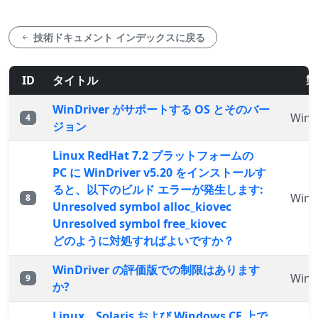
技術ドキュメント インデックスに戻る
ID
タイトル
製
WinDriver がサポートする OS とそのバー
WinD
4
ジョン
Linux RedHat 7.2 プラットフォームの
PC に WinDriver v5.20 をインストールす
ると、以下のビルド エラーが発生します:
WinD
8
Unresolved symbol alloc_kiovec
Unresolved symbol free_kiovec
どのように対処すればよいですか？
WinDriver の評価版での制限はあります
WinD
9
か?
Linux、Solaris および Windows CE 上で