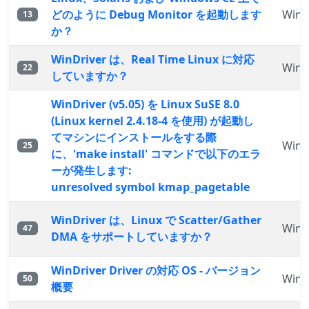
どのように Debug Monitor を起動します
WinD
13
か？
WinDriver は、Real Time Linux に対応
WinD
22
していますか？
WinDriver (v5.05) を Linux SuSE 8.0
(Linux kernel 2.4.18-4 を使用) が起動し
てマシンにインストールをする際
WinD
25
に、'make install' コマンドで以下のエラ
ーが発生します:
unresolved symbol kmap_pagetable
WinDriver は、Linux で Scatter/Gather
WinD
47
DMA をサポートしていますか？
WinDriver Driver の対応 OS - バージョン
WinD
50
概要