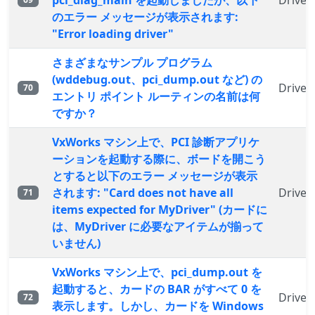
pci_diag_main を起動しましたが、以下
Driver
のエラー メッセージが表示されます:
"Error loading driver"
さまざまなサンプル プログラム
(wddebug.out、pci_dump.out など) の
Driver
70
エントリ ポイント ルーティンの名前は何
ですか？
VxWorks マシン上で、PCI 診断アプリケ
ーションを起動する際に、ボードを開こう
とすると以下のエラー メッセージが表示
されます: "Card does not have all
Driver
71
items expected for MyDriver" (カードに
は、MyDriver に必要なアイテムが揃って
いません)
VxWorks マシン上で、pci_dump.out を
起動すると、カードの BAR がすべて 0 を
Driver
72
表示します。しかし、カードを Windows