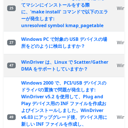
てマシンにインストールをする際
WinD
25
に、'make install' コマンドで以下のエラ
ーが発生します:
unresolved symbol kmap_pagetable
Windows PC で対象の USB デバイスの場
WinD
27
所をどのように検出しますか？
WinDriver は、Linux で Scatter/Gather
WinD
47
DMA をサポートしていますか？
Windows 2000 で、PCI/USB デバイスの
ドライバの置換で問題が発生します:
WinDriver v5.2 を使用して、Plug and
Play デバイス用の INF ファイルを作成お
よびインストールしました。WinDriver
v6.03 にアップグレード後、デバイス用に
WinD
49
新しい INF ファイルを作成し、