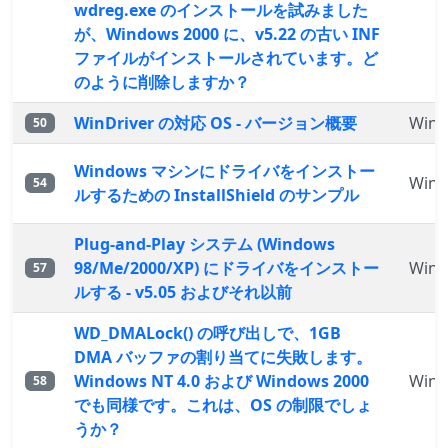
wdreg.exe のインストールを試みました
が、Windows 2000 に、v5.22 の古い INF
ファイルがインストールされています。ど
のように削除しますか？
WinDriver の対応 OS - バージョン概要
WinD
50
Windows マシンにドライバをインストー
WinD
54
ルするための InstallShield のサンプル
Plug-and-Play システム (Windows
98/Me/2000/XP) にドライバをインストー
WinD
57
ルする - v5.05 およびそれ以前
WD_DMALock() の呼び出しで、1GB
DMA バッファの割り当てに失敗します。
Windows NT 4.0 および Windows 2000
WinD
58
でも同様です。これは、OS の制限でしょ
うか？