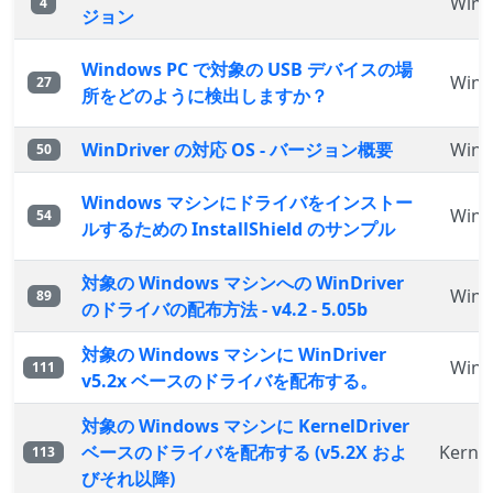
WinD
4
ジョン
Windows PC で対象の USB デバイスの場
WinD
27
所をどのように検出しますか？
WinDriver の対応 OS - バージョン概要
WinD
50
Windows マシンにドライバをインストー
WinD
54
ルするための InstallShield のサンプル
対象の Windows マシンへの WinDriver
WinD
89
のドライバの配布方法 - v4.2 - 5.05b
対象の Windows マシンに WinDriver
WinD
111
v5.2x ベースのドライバを配布する。
対象の Windows マシンに KernelDriver
ベースのドライバを配布する (v5.2X およ
Kernel
113
びそれ以降)