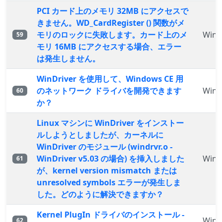
PCI カード上のメモリ 32MB にアクセスで
きません。WD_CardRegister () 関数がメ
モリのロックに失敗します。カード上のメ
WinD
59
モリ 16MB にアクセスする場合、エラー
は発生しません。
WinDriver を使用して、Windows CE 用
のネットワーク ドライバを開発できます
WinD
60
か？
Linux マシンに WinDriver をインストー
ルしようとしましたが、カーネルに
WinDriver のモジュール (windrvr.o -
WinDriver v5.03 の場合) を挿入しました
WinD
61
が、kernel version mismatch または
unresolved symbols エラーが発生しま
した。どのように解決できますか？
Kernel PlugIn ドライバのインストール -
WinD
62